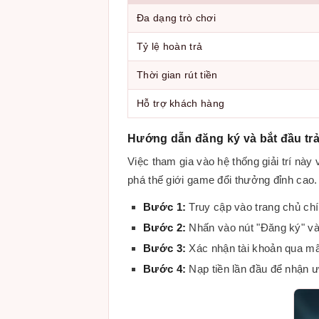
Đa dạng trò chơi
Tỷ lệ hoàn trả
Thời gian rút tiền
Hỗ trợ khách hàng
Hướng dẫn đăng ký và bắt đầu tr
Việc tham gia vào hệ thống giải trí nà
phá thế giới game đổi thưởng đỉnh cao.
Bước 1:
Truy cập vào trang chủ chín
Bước 2:
Nhấn vào nút "Đăng ký" và 
Bước 3:
Xác nhận tài khoản qua mã
Bước 4:
Nạp tiền lần đầu để nhận ư