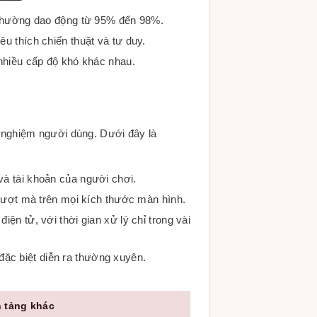
) thường dao động từ 95% đến 98%.
u thích chiến thuật và tư duy.
 nhiều cấp độ khó khác nhau.
 nghiệm người dùng. Dưới đây là
và tài khoản của người chơi.
 mượt mà trên mọi kích thước màn hình.
ện tử, với thời gian xử lý chỉ trong vài
đặc biệt diễn ra thường xuyên.
 tảng khác