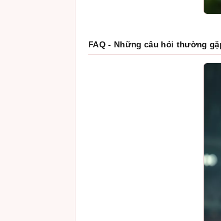
FAQ - Những câu hỏi thường gặ