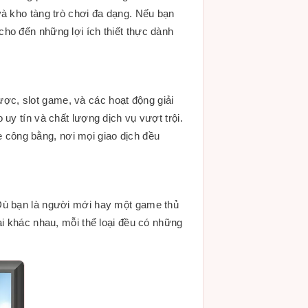
và kho tàng trò chơi đa dạng. Nếu bạn
ho đến những lợi ích thiết thực dành
ược, slot game, và các hoạt động giải
uy tín và chất lượng dịch vụ vượt trội.
 công bằng, nơi mọi giao dịch đều
 Dù bạn là người mới hay một game thủ
ại khác nhau, mỗi thể loại đều có những