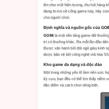
lên như một hiện tượng, thu hút hàng t
đang tò mò về cổng game này, hãy cùng 
cho người chơi.
Định nghĩa và nguồn gốc của GO
GO88
là một nền tảng game đổi thưởng 
trí có thưởng khác. Ra mắt lần đầu tiên
Được vận hành bởi đội ngũ giàu kinh n
được bảo vệ bởi công nghệ mã hóa SSL 
Kho game đa dạng và độc đáo
Một trong những yếu tố làm nên sức hú
kỳ cựu, bạn đều có thể tìm thấy niềm v
đặc điểm và cách chơi riêng biệt.