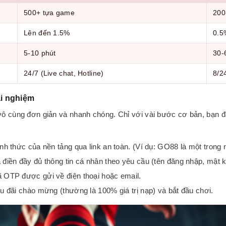
500+ tựa game
200
Lên đến 1.5%
0.5
5-10 phút
30-
24/7 (Live chat, Hotline)
8/2
ải nghiệm
y vô cùng đơn giản và nhanh chóng. Chỉ với vài bước cơ bản, bạn 
h thức của nền tảng qua link an toàn. (Ví dụ: GO88 là một trong 
điền đầy đủ thông tin cá nhân theo yêu cầu (tên đăng nhập, mật kh
 OTP được gửi về điện thoại hoặc email.
u đãi chào mừng (thường là 100% giá trị nạp) và bắt đầu chơi.