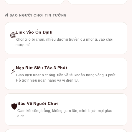
VÌ SAO NGƯỜI CHƠI TIN TƯỞNG
Link Vào Ổn Định
🌐
Không lo bị chặn, nhiều đường truyền dự phòng, vào chơi
mượt mà.
Nạp Rút Siêu Tốc 3 Phút
⚡
Giao dịch nhanh chóng, tiền về tài khoản trong vòng 3 phút.
Hỗ trợ nhiều ngân hàng và ví điện tử.
Bảo Vệ Người Chơi
🛡
Cam kết công bằng, không gian lận, minh bạch mọi giao
dịch.