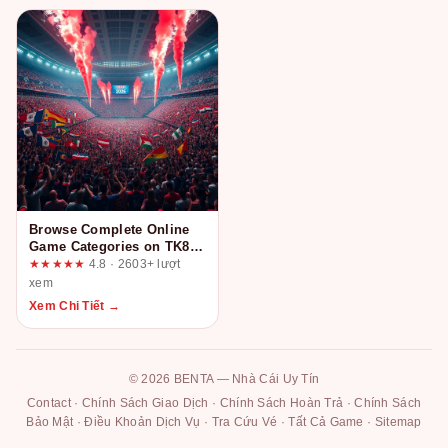
Browse Complete Online
Game Categories on TK88:
A Risk-Advisor’s Guide to
★★★★★
4.8 · 2603+ lượt
Verifying the Experience
xem
Xem Chi Tiết →
© 2026 BENTA — Nhà Cái Uy Tín
Contact
·
Chính Sách Giao Dịch
·
Chính Sách Hoàn Trả
·
Chính Sách
Bảo Mật
·
Điều Khoản Dịch Vụ
·
Tra Cứu Vé
·
Tất Cả Game
·
Sitemap