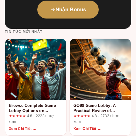
Nhận Bonus
TIN TỨC MỚI NHẤT
Browse Complete Game
GO99 Game Lobby: A
Lobby Options on
Practical Review of
go99.com.bz – A UX-
Options, Limits, and Best-
★★★★★
4.8 · 2223+ lượt
★★★★★
4.8 · 2733+ lượt
Focused Walkthrough
Fit Players
xem
xem
Xem Chi Tiết →
Xem Chi Tiết →