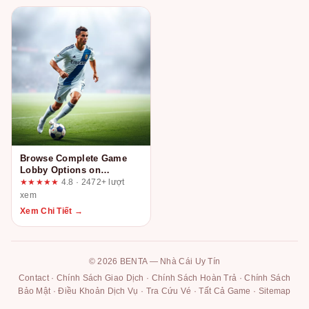
Browse Complete Game
Lobby Options on
u88sv.com Without the
★★★★★
4.8 · 2472+ lượt
Guesswork
xem
Xem Chi Tiết →
© 2026 BENTA — Nhà Cái Uy Tín
Contact
·
Chính Sách Giao Dịch
·
Chính Sách Hoàn Trả
·
Chính Sách
Bảo Mật
·
Điều Khoản Dịch Vụ
·
Tra Cứu Vé
·
Tất Cả Game
·
Sitemap