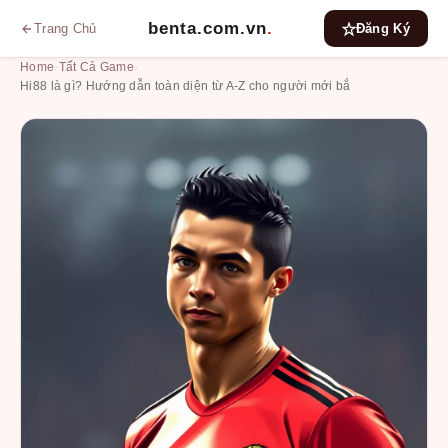
benta.com.vn
.
Trang Chủ
Đăng Ký
Home
›
Tất Cả Game
›
Hi88 là gì? Hướng dẫn toàn diện từ A-Z cho người mới bắ