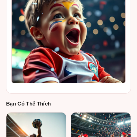
Bạn Có Thể Thích