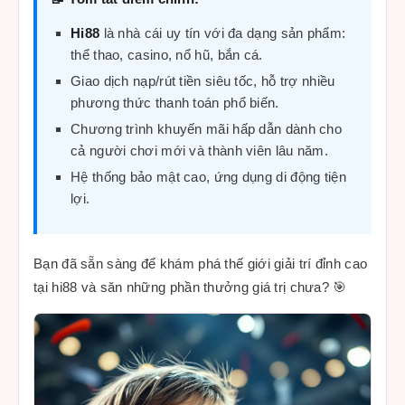
Hi88
là nhà cái uy tín với đa dạng sản phẩm:
thể thao, casino, nổ hũ, bắn cá.
Giao dịch nạp/rút tiền siêu tốc, hỗ trợ nhiều
phương thức thanh toán phổ biến.
Chương trình khuyến mãi hấp dẫn dành cho
cả người chơi mới và thành viên lâu năm.
Hệ thống bảo mật cao, ứng dụng di động tiện
lợi.
Bạn đã sẵn sàng để khám phá thế giới giải trí đỉnh cao
tại hi88 và săn những phần thưởng giá trị chưa? 🎯