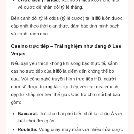
vé cược để nhân đôi tỷ lệ thắng.
Bên cạnh đó, tỷ lệ odds (tỷ lệ cược) tại
hi88
luôn được
cập nhật theo thời gian thực, đảm bảo tính minh bạch
và cạnh tranh cao.
Casino trực tiếp – Trải nghiệm như đang ở Las
Vegas
Nếu bạn yêu thích không khí sòng bạc thực tế, sảnh
casino trực tiếp của
hi88
là điểm đến không thể bỏ
qua. Với công nghệ truyền hình trực tiếp HD, người
chơi sẽ được tương tác trực tiếp với các dealer xinh
đẹp từ khắp nơi trên thế giới. Các trò chơi nổi bật bao
gồm:
Baccarat:
Trò chơi bài phổ biến nhất tại châu Á với
luật chơi đơn giản.
Roulette:
Vòng quay may mắn với nhiều cửa cược