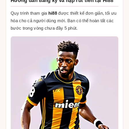
Hướng dẫn đăng ký và nạp rút tiền tại Hi88
Quy trình tham gia
hi88
được thiết kế đơn giản, tối ưu
hóa cho cả người dùng mới. Bạn có thể hoàn tất các
bước trong vòng chưa đầy 5 phút.