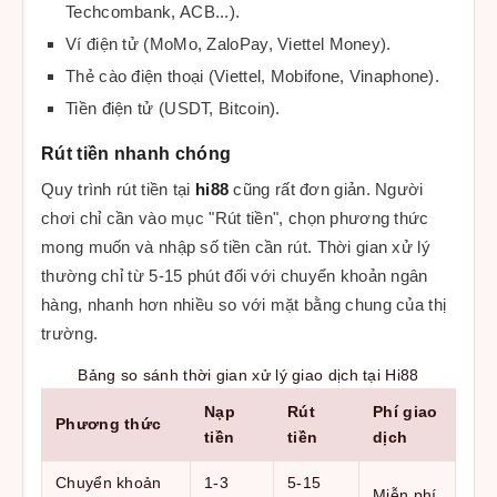
Techcombank, ACB...).
Ví điện tử (MoMo, ZaloPay, Viettel Money).
Thẻ cào điện thoại (Viettel, Mobifone, Vinaphone).
Tiền điện tử (USDT, Bitcoin).
Rút tiền nhanh chóng
Quy trình rút tiền tại
hi88
cũng rất đơn giản. Người
chơi chỉ cần vào mục "Rút tiền", chọn phương thức
mong muốn và nhập số tiền cần rút. Thời gian xử lý
thường chỉ từ 5-15 phút đối với chuyển khoản ngân
hàng, nhanh hơn nhiều so với mặt bằng chung của thị
trường.
Bảng so sánh thời gian xử lý giao dịch tại Hi88
Nạp
Rút
Phí giao
Phương thức
tiền
tiền
dịch
Chuyển khoản
1-3
5-15
Miễn phí