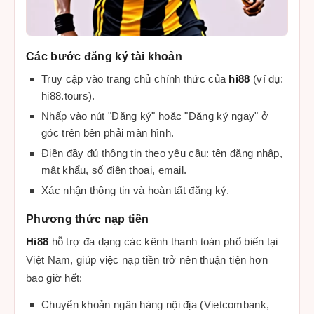
Các bước đăng ký tài khoản
Truy cập vào trang chủ chính thức của
hi88
(ví dụ:
hi88.tours).
Nhấp vào nút "Đăng ký" hoặc "Đăng ký ngay" ở
góc trên bên phải màn hình.
Điền đầy đủ thông tin theo yêu cầu: tên đăng nhập,
mật khẩu, số điện thoại, email.
Xác nhận thông tin và hoàn tất đăng ký.
Phương thức nạp tiền
Hi88
hỗ trợ đa dạng các kênh thanh toán phổ biến tại
Việt Nam, giúp việc nạp tiền trở nên thuận tiện hơn
bao giờ hết:
Chuyển khoản ngân hàng nội địa (Vietcombank,