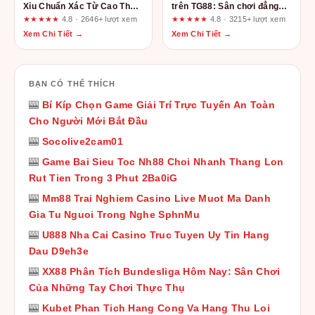
Xỉu Chuẩn Xác Từ Cao Thủ
trên TG88: Sân chơi đẳng
69VN
cấp cho dân bet thủ
★★★★★
4.8 · 2646+ lượt xem
★★★★★
4.8 · 3215+ lượt xem
Xem Chi Tiết →
Xem Chi Tiết →
BẠN CÓ THỂ THÍCH
🎰
Bí Kíp Chọn Game Giải Trí Trực Tuyến An Toàn
Cho Người Mới Bắt Đầu
🎰
Socolive2cam01
🎰
Game Bai Sieu Toc Nh88 Choi Nhanh Thang Lon
Rut Tien Trong 3 Phut 2Ba0iG
🎰
Mm88 Trai Nghiem Casino Live Muot Ma Danh
Gia Tu Nguoi Trong Nghe SphnMu
🎰
U888 Nha Cai Casino Truc Tuyen Uy Tin Hang
Dau D9eh3e
🎰
XX88 Phân Tích Bundesliga Hôm Nay: Sân Chơi
Của Những Tay Chơi Thực Thụ
🎰
Kubet Phan Tich Hang Cong Va Hang Thu Loi