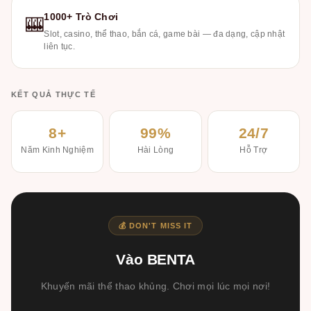
1000+ Trò Chơi
🎰
Slot, casino, thể thao, bắn cá, game bài — đa dạng, cập nhật
liên tục.
KẾT QUẢ THỰC TẾ
8+
99%
24/7
Năm Kinh Nghiệm
Hài Lòng
Hỗ Trợ
💰 DON'T MISS IT
Vào BENTA
Khuyến mãi thể thao khủng. Chơi mọi lúc mọi nơi!