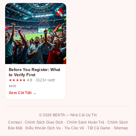
Before You Register: What
to Verify First
★★★★★
4.8 · 3123+ lượt
xem
Xem Chi Tiết →
© 2026 BENTA — Nhà Cái Uy Tín
Contact
·
Chính Sách Giao Dịch
·
Chính Sách Hoàn Trả
·
Chính Sách
Bảo Mật
·
Điều Khoản Dịch Vụ
·
Tra Cứu Vé
·
Tất Cả Game
·
Sitemap