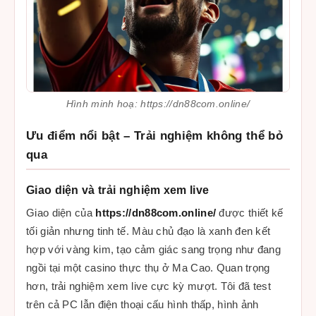
Hình minh hoạ: https://dn88com.online/
Ưu điểm nổi bật – Trải nghiệm không thể bỏ
qua
Giao diện và trải nghiệm xem live
Giao diện của
https://dn88com.online/
được thiết kế
tối giản nhưng tinh tế. Màu chủ đạo là xanh đen kết
hợp với vàng kim, tạo cảm giác sang trọng như đang
ngồi tại một casino thực thụ ở Ma Cao. Quan trọng
hơn, trải nghiệm xem live cực kỳ mượt. Tôi đã test
trên cả PC lẫn điện thoại cấu hình thấp, hình ảnh