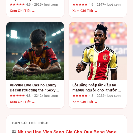
Chuyên Gia | shbetb0.com
dài ở May88
★★★★★
4.8 · 2925+ lượt xem
★★★★★
4.8 · 2147+ lượt xem
Xem Chi Tiết →
Xem Chi Tiết →
VIPWIN Live Casino Lobby:
Lỗi đăng nhập lần đầu tại
Deconstructing the “Sexy
may88 người chơi thường
Dealer Every Day” Promise
gặp là gì?
★★★★★
4.8 · 3242+ lượt xem
★★★★★
4.8 · 2022+ lượt xem
Xem Chi Tiết →
Xem Chi Tiết →
BẠN CÓ THỂ THÍCH
🎰
Nhung Ung Vien Sang Gia Cho Qua Bong Vang