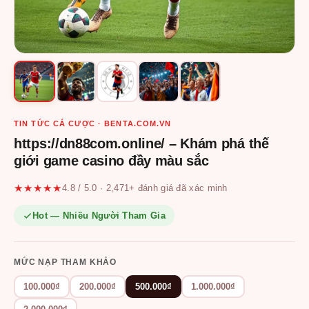
TIN TỨC CÁ CƯỢC · BENTA.COM.VN
https://dn88com.online/ – Khám phá thế
giới game casino đầy màu sắc
★★★★★
4.8 / 5.0 · 2,471+ đánh giá đã xác minh
Hot — Nhiều Người Tham Gia
MỨC NẠP THAM KHẢO
100.000₫
200.000₫
500.000₫
1.000.000₫