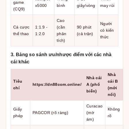
game
x5000
bình
giây/vòng
may rủi
(CQ9)
Cao
Người
Cá cược
1:1.9 -
(cần
90 phút
có kiến
thể thao
1:2.0
phân
(cả trận)
thức
tích)
3. Bảng so sánh ưu/nhược điểm với các nhà
cái khác
Nhà
Nhà cái
Tiêu
cái B
https://dn88com.online/
A (phổ
chí
(mới
biến)
nổi)
Curacao
Giấy
Không
PAGCOR (rõ ràng)
(mờ
phép
rõ
ám)