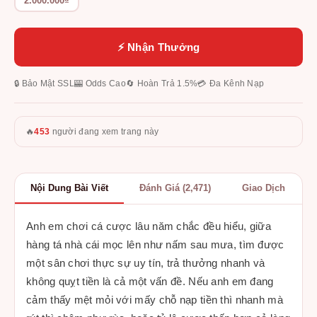
2.000.000₫
⚡ Nhận Thưởng
🔒 Bảo Mật SSL
🎰 Odds Cao
🔄 Hoàn Trả 1.5%
💳 Đa Kênh Nạp
🔥
453
người đang xem trang này
Nội Dung Bài Viết
Đánh Giá (2,471)
Giao Dịch
Anh em chơi cá cược lâu năm chắc đều hiểu, giữa
hàng tá nhà cái mọc lên như nấm sau mưa, tìm được
một sân chơi thực sự uy tín, trả thưởng nhanh và
không quỵt tiền là cả một vấn đề. Nếu anh em đang
cảm thấy mệt mỏi với mấy chỗ nạp tiền thì nhanh mà