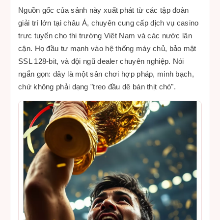
Nguồn gốc của sảnh này xuất phát từ các tập đoàn
giải trí lớn tại châu Á, chuyên cung cấp dịch vụ casino
trực tuyến cho thị trường Việt Nam và các nước lân
cận. Họ đầu tư mạnh vào hệ thống máy chủ, bảo mật
SSL 128-bit, và đội ngũ dealer chuyên nghiệp. Nói
ngắn gọn: đây là một sân chơi hợp pháp, minh bạch,
chứ không phải dạng "treo đầu dê bán thịt chó".