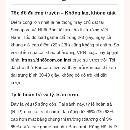
Tốc độ đường truyền – Không lag, không giật
Điểm cộng lớn nhất là hệ thống máy chủ đặt tại
Singapore và Nhật Bản, tối ưu cho thị trường Việt
Nam. Tốc độ load game chỉ trong 2-3 giây, ngay cả
khung giờ cao điểm (20h-23h) cũng không bị chậm. So
với nhiều nhà cái khác phải dùng VPN hoặc hay bị giật
hình,
https://dn88com.online/
thực sự vượt trội. Tôi
đã chơi thử Baccarat live và thấy mỗi ván bài chỉ kéo
dài trung bình 30-40 giây, không có độ trễ khi đặt
cược.
Tỷ lệ hoàn trả và tỷ lệ ăn cược
Đây là yếu tố sống còn. Tại sảnh này, tỷ lệ hoàn trả
(RTP) cho các slot game dao động từ 96% đến 98%,
cao hơn mặt bằng chung thị trường (thường chỉ 94-
95%). Với các game bài như Baccarat, Rồng Hổ, tỷ lệ