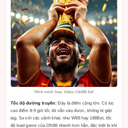
Hình minh hoạ: https://dn88.ltd/
Tốc độ đường truyền:
Đây là điểm cộng lớn. Có lúc
cao điểm 8-9 giờ tối, tôi vẫn vào được, không bị giật
lag. So với các sảnh khác như W88 hay 188Bet, tốc
độ load game của DN88 nhanh hơn hẳn, đặc biệt là khi