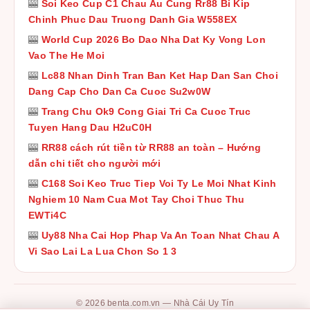
🎰
Soi Keo Cup C1 Chau Au Cung Rr88 Bi Kip
Chinh Phuc Dau Truong Danh Gia W558EX
🎰
World Cup 2026 Bo Dao Nha Dat Ky Vong Lon
Vao The He Moi
🎰
Lc88 Nhan Dinh Tran Ban Ket Hap Dan San Choi
Dang Cap Cho Dan Ca Cuoc Su2w0W
🎰
Trang Chu Ok9 Cong Giai Tri Ca Cuoc Truc
Tuyen Hang Dau H2uC0H
🎰
RR88 cách rút tiền từ RR88 an toàn – Hướng
dẫn chi tiết cho người mới
🎰
C168 Soi Keo Truc Tiep Voi Ty Le Moi Nhat Kinh
Nghiem 10 Nam Cua Mot Tay Choi Thuc Thu
EWTi4C
🎰
Uy88 Nha Cai Hop Phap Va An Toan Nhat Chau A
Vi Sao Lai La Lua Chon So 1 3
© 2026 benta.com.vn — Nhà Cái Uy Tín