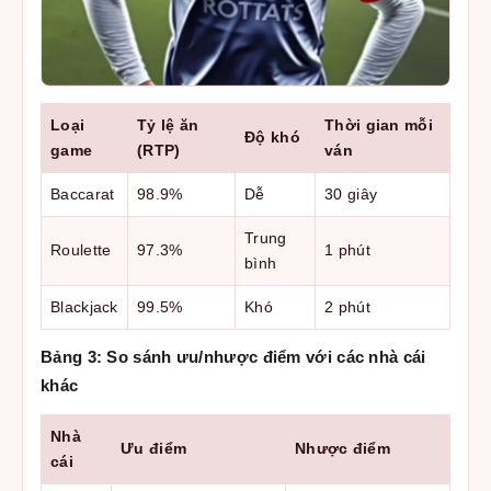
Loại
Tỷ lệ ăn
Thời gian mỗi
Độ khó
game
(RTP)
ván
Baccarat
98.9%
Dễ
30 giây
Trung
Roulette
97.3%
1 phút
bình
Blackjack
99.5%
Khó
2 phút
Bảng 3: So sánh ưu/nhược điểm với các nhà cái
khác
Nhà
Ưu điểm
Nhược điểm
cái