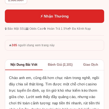
2.000.000₫
⚡ Nhận Thưởng
🔒 Bảo Mật SSL
🎰 Odds Cao
🔄 Hoàn Trả 1.5%
💳 Đa Kênh Nạp
🔥
305
người đang xem trang này
Nội Dung Bài Viết
Đánh Giá (2,101)
Giao Dịch
Chào anh em, cũng đã hơn chục năm trong nghề, ngồi
đây chia sẻ thật lòng. Tìm được một chỗ chơi casino
trực tuyến ổn định, uy tín giờ khó như kiếm kèo thơm
giữa chợ. Lướt web thấy đầy quảng cáo, nhưng vào
chơi thì toàn cảnh tượng: nạp tiền thì nhanh, rút tiền thì