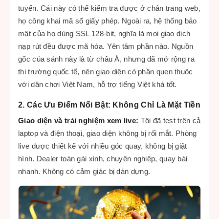
tuyến. Cái này có thể kiểm tra được ở chân trang web,
họ công khai mã số giấy phép. Ngoài ra, hệ thống bảo
mật của họ dùng SSL 128-bit, nghĩa là mọi giao dịch
nạp rút đều được mã hóa. Yên tâm phần nào. Nguồn
gốc của sảnh này là từ châu Á, nhưng đã mở rộng ra
thị trường quốc tế, nên giao diện có phần quen thuộc
với dân chơi Việt Nam, hỗ trợ tiếng Việt khá tốt.
2. Các Ưu Điểm Nổi Bật: Không Chỉ Là Mặt Tiền
Giao diện và trải nghiệm xem live:
Tôi đã test trên cả
laptop và điện thoại, giao diện không bị rối mắt. Phòng
live được thiết kế với nhiều góc quay, không bị giật
hình. Dealer toàn gái xinh, chuyên nghiệp, quay bài
nhanh. Không có cảm giác bị dàn dựng.