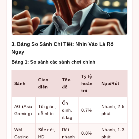
3. Bảng So Sánh Chi Tiết: Nhìn Vào Là Rõ
Ngay
Bảng 1: So sánh các sảnh chơi chính
Tỷ lệ
Giao
Tốc
Sảnh
hoàn
Nạp/Rút
diện
độ
trả
Ổn
AG (Asia
Tối giản,
Nhanh, 2-5
định,
0.7%
Gaming)
dễ nhìn
phút
ít lag
WM
Sắc nét,
Rất
Nhanh, 1-3
0.8%
Casino
HD
nhanh
phút