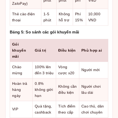
phút
phút
phí
VND
ZaloPay)
Thẻ cào điện
1-5
Không
Phí
10,000
thoại
phút
hỗ trợ
15%
VND
Bảng 5: So sánh các gói khuyến mãi
Gói
khuyến
Giá trị
Điều kiện
Phù hợp ai
mãi
Chào
100% lên
Vòng
Người mới
mừng
đến 3 triệu
cược x20
Hoàn trả
0.8%
Không cần
Người chơi
hàng
không giới
điều kiện
lâu dài
ngày
hạn
Quà tặng,
Tích điểm
Cao thủ, dân
VIP
cashback
theo cấp
chơi chuyên