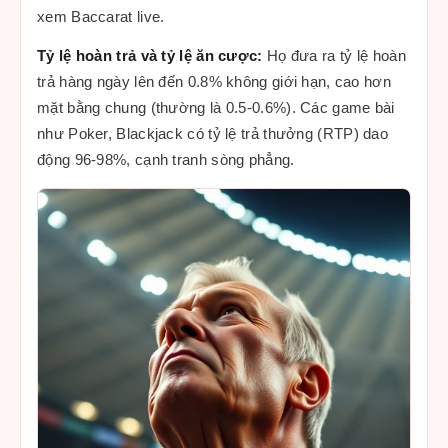
xem Baccarat live.
Tỷ lệ hoàn trả và tỷ lệ ăn cược:
Họ đưa ra tỷ lệ hoàn
trả hàng ngày lên đến 0.8% không giới hạn, cao hơn
mặt bằng chung (thường là 0.5-0.6%). Các game bài
như Poker, Blackjack có tỷ lệ trả thưởng (RTP) dao
động 96-98%, cạnh tranh sòng phẳng.