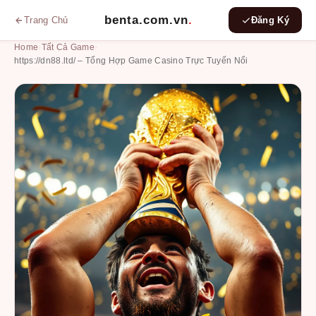
benta.com.vn
.
Trang Chủ
Đăng Ký
Home
›
Tất Cả Game
›
https://dn88.ltd/ – Tổng Hợp Game Casino Trực Tuyến Nổi