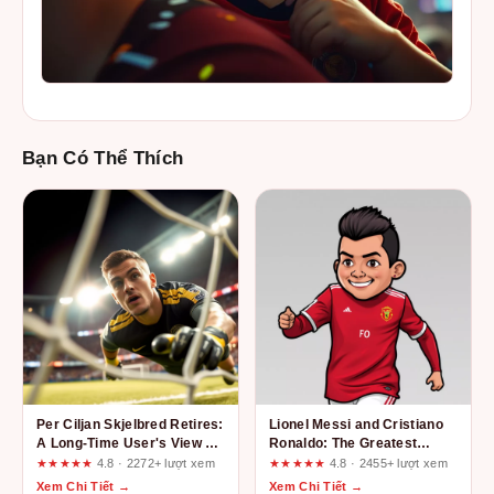
Bạn Có Thể Thích
Per Ciljan Skjelbred Retires:
Lionel Messi and Cristiano
A Long-Time User's View on
Ronaldo: The Greatest
the 789club.boo Coverage
Rivalry in Sports History
★★★★★
4.8 · 2272+ lượt xem
★★★★★
4.8 · 2455+ lượt xem
Analyzed
Xem Chi Tiết →
Xem Chi Tiết →