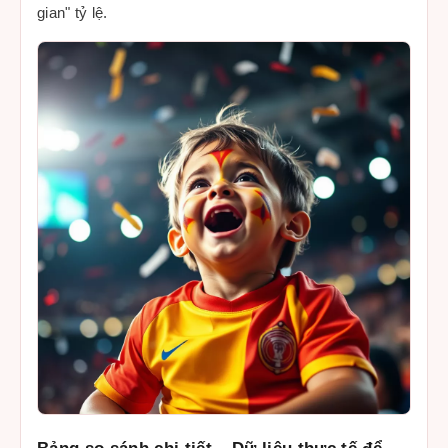
gian" tỷ lệ.