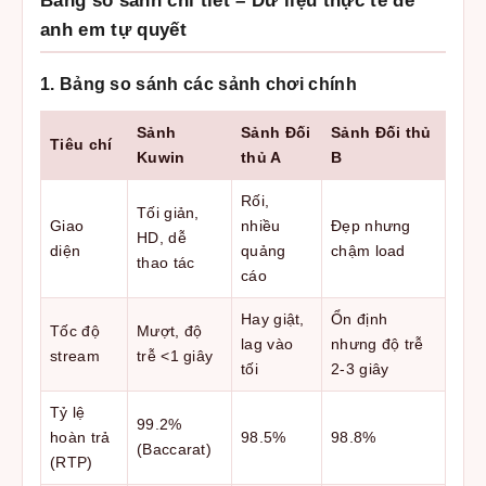
Bảng so sánh chi tiết – Dữ liệu thực tế để
anh em tự quyết
1. Bảng so sánh các sảnh chơi chính
Sảnh
Sảnh Đối
Sảnh Đối thủ
Tiêu chí
Kuwin
thủ A
B
Rối,
Tối giản,
Giao
nhiều
Đẹp nhưng
HD, dễ
diện
quảng
chậm load
thao tác
cáo
Hay giật,
Ổn định
Tốc độ
Mượt, độ
lag vào
nhưng độ trễ
stream
trễ <1 giây
tối
2-3 giây
Tỷ lệ
99.2%
hoàn trả
98.5%
98.8%
(Baccarat)
(RTP)