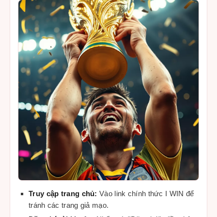
Truy cập trang chủ:
Vào link chính thức I WIN để
tránh các trang giả mạo.