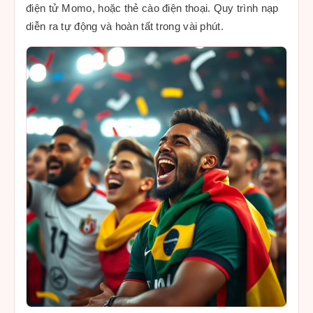
điện tử Momo, hoặc thẻ cào điện thoại. Quy trình nạp
diễn ra tự động và hoàn tất trong vài phút.