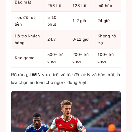
Bảo mật
256-bit
128-bit
mã hóa
Tốc độ rút
5-10
1-2 giờ
24 giờ
tiền
phút
Hỗ trợ khách
Không hỗ
24/7
8-12 giờ
hàng
trợ
500+ trò
200+ trò
100+ trò
Kho game
chơi
chơi
chơi
Rõ ràng,
I WIN
vượt trội về tốc độ xử lý và bảo mật, là
lựa chọn an toàn cho người dùng Việt.