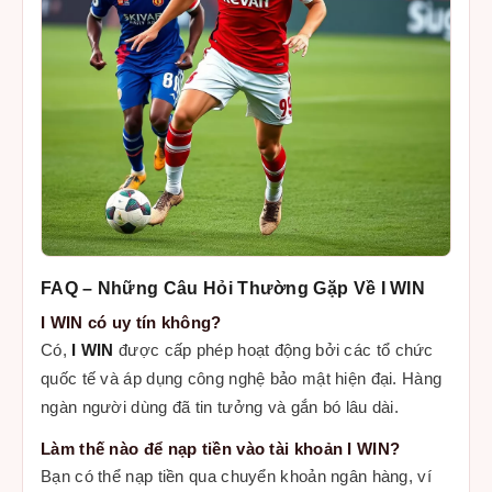
FAQ – Những Câu Hỏi Thường Gặp Về I WIN
I WIN có uy tín không?
Có,
I WIN
được cấp phép hoạt động bởi các tổ chức
quốc tế và áp dụng công nghệ bảo mật hiện đại. Hàng
ngàn người dùng đã tin tưởng và gắn bó lâu dài.
Làm thế nào để nạp tiền vào tài khoản I WIN?
Bạn có thể nạp tiền qua chuyển khoản ngân hàng, ví