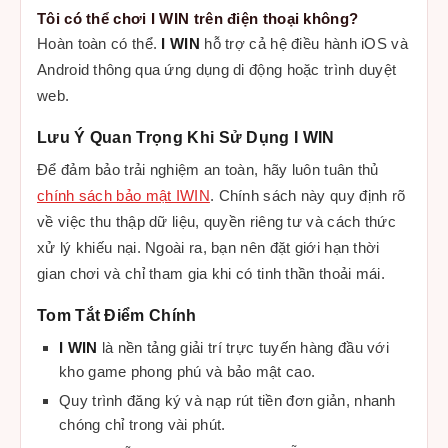
Tôi có thể chơi I WIN trên điện thoại không?
Hoàn toàn có thể.
I WIN
hỗ trợ cả hệ điều hành iOS và
Android thông qua ứng dụng di động hoặc trình duyệt
web.
Lưu Ý Quan Trọng Khi Sử Dụng I WIN
Để đảm bảo trải nghiệm an toàn, hãy luôn tuân thủ
chính sách bảo mật IWIN
. Chính sách này quy định rõ
về việc thu thập dữ liệu, quyền riêng tư và cách thức
xử lý khiếu nại. Ngoài ra, bạn nên đặt giới hạn thời
gian chơi và chỉ tham gia khi có tinh thần thoải mái.
Tom Tắt Điểm Chính
I WIN
là nền tảng giải trí trực tuyến hàng đầu với
kho game phong phú và bảo mật cao.
Quy trình đăng ký và nạp rút tiền đơn giản, nhanh
chóng chỉ trong vài phút.