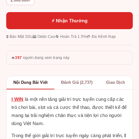
2.000.000₫
⚡ Nhận Thưởng
🔒 Bảo Mật SSL
🎰 Odds Cao
🔄 Hoàn Trả 1.5%
💳 Đa Kênh Nạp
🔥
397
người đang xem trang này
Nội Dung Bài Viết
Đánh Giá (2,737)
Giao Dịch
I WIN
là một nền tảng giải trí trực tuyến cung cấp các
trò chơi bài, slot và cá cược thể thao, được thiết kế để
mang lại trải nghiệm chân thực và tiện lợi cho người
dùng Việt Nam.
Trong thế giới giải trí trực tuyến ngày càng phát triển,
I