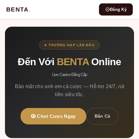
BENTA
.
Đăng Ký
♣ THƯỞNG NẠP LẦN ĐẦU
Đến Với
BENTA
Online
Live Casino Đẳng Cấp
Bảo mật cho anh em cá cược — Hỗ trợ 24/7, rút
tiền siêu tốc.
🎲 Chơi Cược Ngay
Bắn Cá