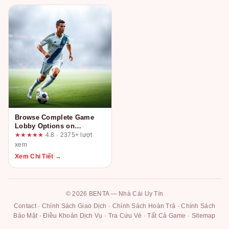
Browse Complete Game
Lobby Options on
u88sv.com Without the
★★★★★
4.8 · 2375+ lượt
Guesswork
xem
Xem Chi Tiết →
© 2026 BENTA — Nhà Cái Uy Tín
Contact
·
Chính Sách Giao Dịch
·
Chính Sách Hoàn Trả
·
Chính Sách
Bảo Mật
·
Điều Khoản Dịch Vụ
·
Tra Cứu Vé
·
Tất Cả Game
·
Sitemap