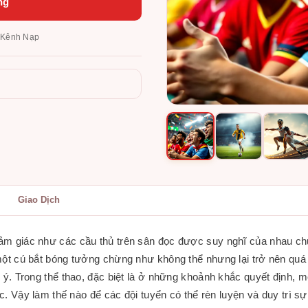
ng
 Kênh Nạp
Giao Dịch
ảm giác như các cầu thủ trên sân đọc được suy nghĩ của nhau 
một cú bắt bóng tưởng chừng như không thể nhưng lại trở nên quá
 ý. Trong thể thao, đặc biệt là ở những khoảnh khắc quyết định, m
ạc. Vậy làm thế nào để các đội tuyển có thể rèn luyện và duy trì 