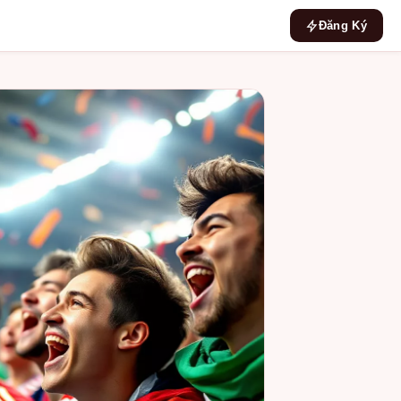
Đăng Ký