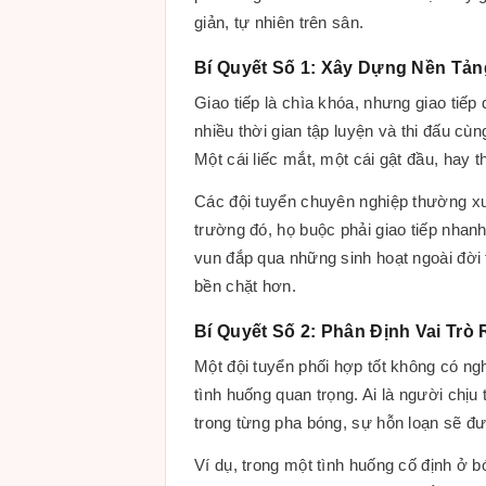
giản, tự nhiên trên sân.
Bí Quyết Số 1: Xây Dựng Nền Tản
Giao tiếp là chìa khóa, nhưng giao tiếp
nhiều thời gian tập luyện và thi đấu c
Một cái liếc mắt, một cái gật đầu, hay
Các đội tuyển chuyên nghiệp thường xu
trường đó, họ buộc phải giao tiếp nhan
vun đắp qua những sinh hoạt ngoài đời 
bền chặt hơn.
Bí Quyết Số 2: Phân Định Vai Tr
Một đội tuyển phối hợp tốt không có ng
tình huống quan trọng. Ai là người chịu
trong từng pha bóng, sự hỗn loạn sẽ đư
Ví dụ, trong một tình huống cố định ở 