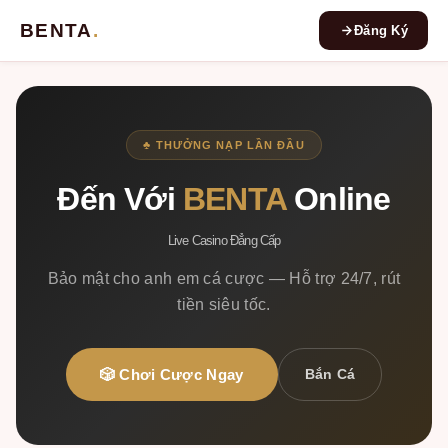
BENTA
.
Đăng Ký
♣ THƯỞNG NẠP LẦN ĐẦU
Đến Với
BENTA
Online
Live Casino Đẳng Cấp
Bảo mật cho anh em cá cược — Hỗ trợ 24/7, rút
tiền siêu tốc.
🎲 Chơi Cược Ngay
Bắn Cá