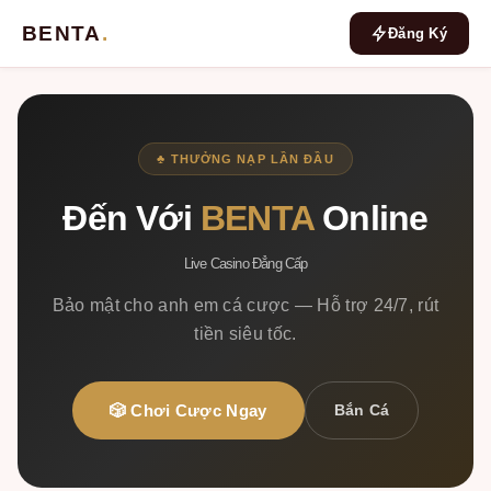
BENTA
.
Đăng Ký
♣ THƯỞNG NẠP LẦN ĐẦU
Đến Với
BENTA
Online
Live Casino Đẳng Cấp
Bảo mật cho anh em cá cược — Hỗ trợ 24/7, rút
tiền siêu tốc.
🎲 Chơi Cược Ngay
Bắn Cá