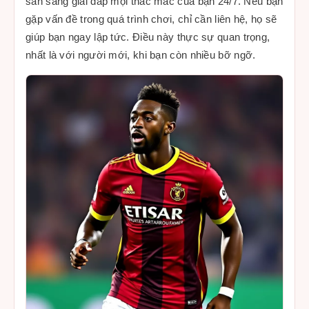
sẵn sàng giải đáp mọi thắc mắc của bạn 24/7. Nếu bạn
gặp vấn đề trong quá trình chơi, chỉ cần liên hệ, họ sẽ
giúp bạn ngay lập tức. Điều này thực sự quan trọng,
nhất là với người mới, khi bạn còn nhiều bỡ ngỡ.