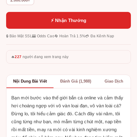
2.000.000₫
⚡ Nhận Thưởng
🔒 Bảo Mật SSL
🎰 Odds Cao
🔄 Hoàn Trả 1.5%
💳 Đa Kênh Nạp
🔥
227
người đang xem trang này
Nội Dung Bài Viết
Đánh Giá (1,988)
Giao Dịch
Bạn mới bước vào thế giới bắn cá online và cảm thấy
hơi choáng ngợp với vô vàn loại đạn, vô vàn loài cá?
Đừng lo, tôi hiểu cảm giác đó. Cách đây vài năm, tôi
cũng từng như bạn, mò mẫm từng chút một, nạp tiền
rồi mất tiền, may ra mới có vài kinh nghiệm xương