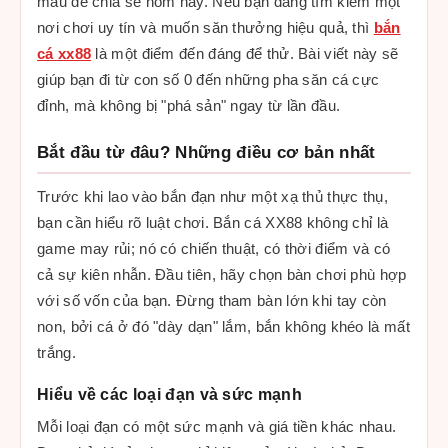
máu để chia sẻ hôm nay. Nếu bạn đang tìm kiếm một
nơi chơi uy tín và muốn săn thưởng hiệu quả, thì
bắn
cá xx88
là một điểm đến đáng để thử. Bài viết này sẽ
giúp bạn đi từ con số 0 đến những pha săn cá cực
đỉnh, mà không bị "phá sản" ngay từ lần đầu.
Bắt đầu từ đâu? Những điều cơ bản nhất
Trước khi lao vào bắn đạn như một xạ thủ thực thụ,
bạn cần hiểu rõ luật chơi. Bắn cá XX88 không chỉ là
game may rủi; nó có chiến thuật, có thời điểm và có
cả sự kiên nhẫn. Đầu tiên, hãy chọn bàn chơi phù hợp
với số vốn của bạn. Đừng tham bàn lớn khi tay còn
non, bởi cá ở đó "dày dạn" lắm, bắn không khéo là mất
trắng.
Hiểu về các loại đạn và sức mạnh
Mỗi loại đạn có một sức mạnh và giá tiền khác nhau.