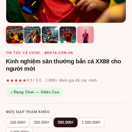
TIN TỨC CÁ CƯỢC · BENTA.COM.VN
Kinh nghiệm săn thưởng bắn cá XX88 cho
người mới
★★★★★
4.8 / 5.0 · 1,988+ đánh giá đã xác minh
Đang Chơi — Odds Cao
MỨC NẠP THAM KHẢO
100.000₫
200.000₫
500.000₫
1.000.000₫