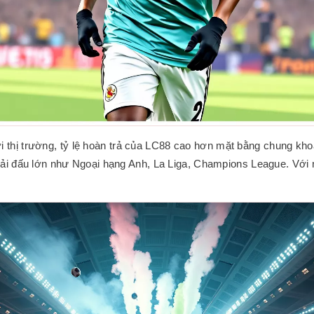
 thị trường, tỷ lệ hoàn trả của LC88 cao hơn mặt bằng chung kh
 giải đấu lớn như Ngoại hạng Anh, La Liga, Champions League. Với