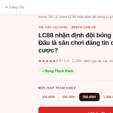
Trang Chủ
Home
›
Tất Cả Game
›
LC88 nhận định đội bóng có p
TIN TỨC CÁ CƯỢC · BENTA.COM.VN
LC88 nhận định đội bóng
Đâu là sân chơi đáng tin 
cược?
★★★★★
4.8 / 5.0 · 2,243+ đánh giá đã xác m
Đang Thịnh Hành
MỨC NẠP THAM KHẢO
100.000₫
200.000₫
500.000₫
1.000.