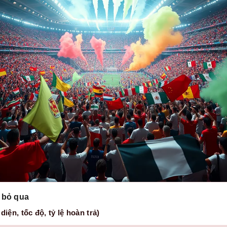
ể bỏ qua
iện, tốc độ, tỷ lệ hoàn trả)