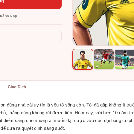
ng
 Kênh Nạp
Giao Dịch
ọn đúng nhà cái uy tín là yếu tố sống còn. Tôi đã gặp không ít tr
, thắng cũng không rút được tiền. Hôm nay, với hơn 10 năm trong 
ột điểm sáng cho những ai muốn đặt cược vào các đội bóng có pho
để đưa ra quyết định sáng suốt.