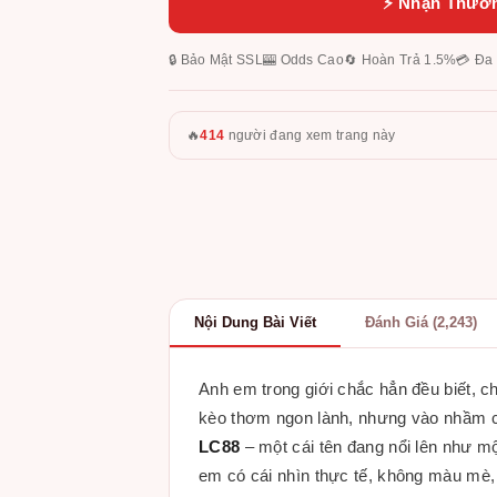
⚡ Nhận Thưở
🔒 Bảo Mật SSL
🎰 Odds Cao
🔄 Hoàn Trả 1.5%
💳 Đa
🔥
414
người đang xem trang này
Nội Dung Bài Viết
Đánh Giá (2,243)
Anh em trong giới chắc hẳn đều biết, ch
kèo thơm ngon lành, nhưng vào nhầm chỗ
LC88
– một cái tên đang nổi lên như m
em có cái nhìn thực tế, không màu mè, 