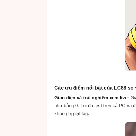
Các ưu điểm nổi bật của LC88 so
Giao diện và trải nghiệm xem live:
Gia
như bằng 0. Tôi đã test trên cả PC và đ
không bị giật lag.