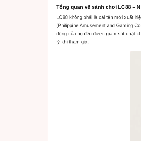
Tổng quan về sảnh chơi LC88 – N
LC88 không phải là cái tên mới xuất hi
(Philippine Amusement and Gaming Corp
động của họ đều được giám sát chặt ch
lý khi tham gia.