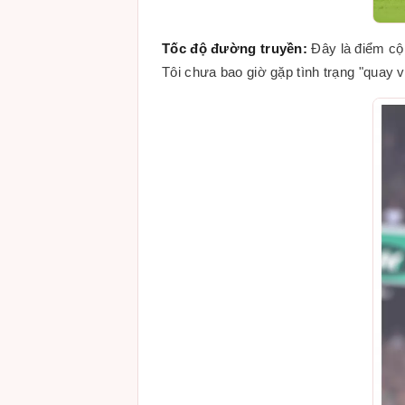
Tốc độ đường truyền:
Đây là điểm cộ
Tôi chưa bao giờ gặp tình trạng "quay 