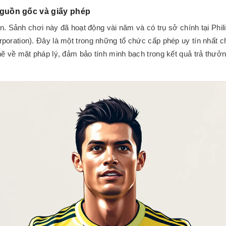
guồn gốc và giấy phép
ện. Sảnh chơi này đã hoạt động vài năm và có trụ sở chính tại Phi
oration). Đây là một trong những tổ chức cấp phép uy tín nhất ch
ẽ về mặt pháp lý, đảm bảo tính minh bạch trong kết quả trả thưở