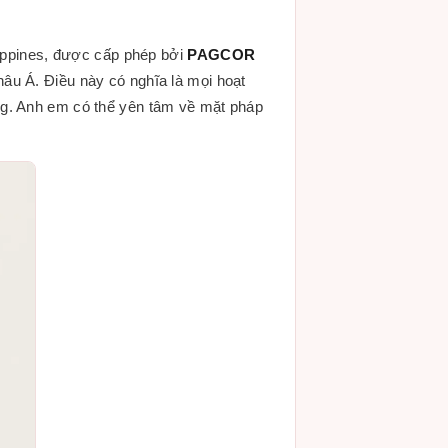
lippines, được cấp phép bởi
PAGCOR
âu Á. Điều này có nghĩa là mọi hoạt
ng. Anh em có thể yên tâm về mặt pháp