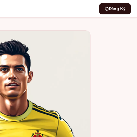
Đăng Ký