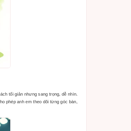
cách tối giản nhưng sang trọng, dễ nhìn.
 cho phép anh em theo dõi từng góc bàn,