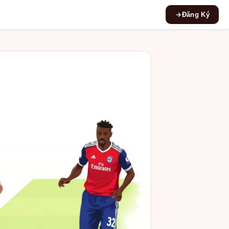
Đăng Ký