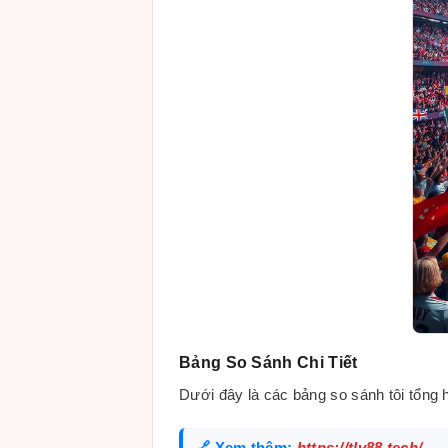
Bảng So Sánh Chi Tiết
Dưới đây là các bảng so sánh tôi tổng 
🔗 Xem thêm:
https://tlv88.tech/