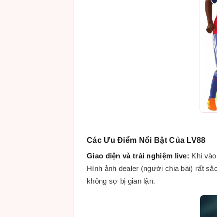
Các Ưu Điểm Nổi Bật Của LV88
Giao diện và trải nghiệm live:
Khi vào 
Hình ảnh dealer (người chia bài) rất sắ
không sợ bị gian lận.