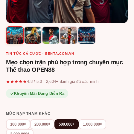
TIN TỨC CÁ CƯỢC · BENTA.COM.VN
Mẹo chọn trận phù hợp trong chuyên mục
Thể thao OPEN88
★★★★★
4.8 / 5.0 · 2,604+ đánh giá đã xác minh
Khuyến Mãi Đang Diễn Ra
MỨC NẠP THAM KHẢO
100.000₫
200.000₫
500.000₫
1.000.000₫