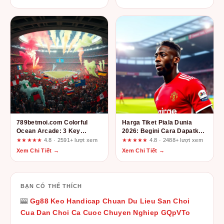
789betmoi.com Colorful
Harga Tiket Piala Dunia
Ocean Arcade: 3 Key
2026: Begini Cara Dapatkan
Findings from a Full User
Tiket Termurah Tanpa Perlu
★★★★★
4.8 · 2591+ lượt xem
★★★★★
4.8 · 2488+ lượt xem
Journey Review
Merogoh Kocek Dalam-
Xem Chi Tiết →
Xem Chi Tiết →
dalam
BẠN CÓ THỂ THÍCH
🎰
Gg88 Keo Handicap Chuan Du Lieu San Choi
Cua Dan Choi Ca Cuoc Chuyen Nghiep GQpVTo