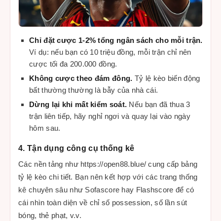
Chỉ đặt cược 1-2% tổng ngân sách cho mỗi trận.
Ví dụ: nếu bạn có 10 triệu đồng, mỗi trận chỉ nên
cược tối đa 200.000 đồng.
Không cược theo đám đông.
Tỷ lệ kèo biến động
bất thường thường là bẫy của nhà cái.
Dừng lại khi mất kiểm soát.
Nếu bạn đã thua 3
trận liên tiếp, hãy nghỉ ngơi và quay lại vào ngày
hôm sau.
4. Tận dụng công cụ thống kê
Các nền tảng như https://open88.blue/ cung cấp bảng
tỷ lệ kèo chi tiết. Bạn nên kết hợp với các trang thống
kê chuyên sâu như Sofascore hay Flashscore để có
cái nhìn toàn diện về chỉ số possession, số lần sút
bóng, thẻ phạt, v.v.