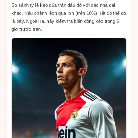
So sánh tỷ lệ kèo của trận đấu đó với các nhà cái
khác. Nếu chênh lệch quá lớn (trên 10%), rất có thể đó
là bẫy. Ngoài ra, hãy kiểm tra biến động kèo trong 6
giờ trước trận.