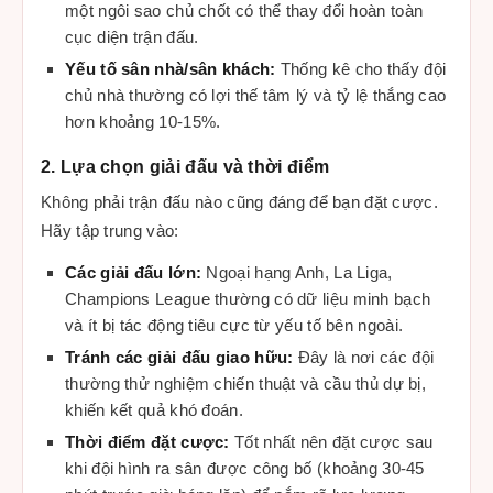
một ngôi sao chủ chốt có thể thay đổi hoàn toàn
cục diện trận đấu.
Yếu tố sân nhà/sân khách:
Thống kê cho thấy đội
chủ nhà thường có lợi thế tâm lý và tỷ lệ thắng cao
hơn khoảng 10-15%.
2. Lựa chọn giải đấu và thời điểm
Không phải trận đấu nào cũng đáng để bạn đặt cược.
Hãy tập trung vào:
Các giải đấu lớn:
Ngoại hạng Anh, La Liga,
Champions League thường có dữ liệu minh bạch
và ít bị tác động tiêu cực từ yếu tố bên ngoài.
Tránh các giải đấu giao hữu:
Đây là nơi các đội
thường thử nghiệm chiến thuật và cầu thủ dự bị,
khiến kết quả khó đoán.
Thời điểm đặt cược:
Tốt nhất nên đặt cược sau
khi đội hình ra sân được công bố (khoảng 30-45