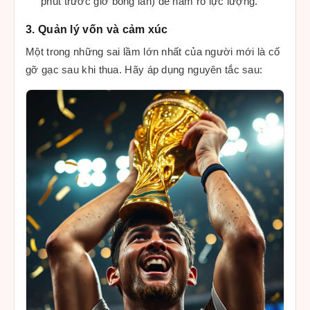
phút trước giờ bóng lăn) để nắm rõ lực lượng.
3. Quản lý vốn và cảm xúc
Một trong những sai lầm lớn nhất của người mới là cố
gỡ gạc sau khi thua. Hãy áp dụng nguyên tắc sau: