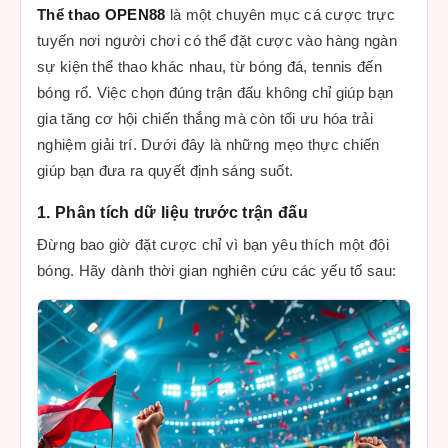
Thể thao OPEN88
là một chuyên mục cá cược trực
tuyến nơi người chơi có thể đặt cược vào hàng ngàn
sự kiện thể thao khác nhau, từ bóng đá, tennis đến
bóng rổ. Việc chọn đúng trận đấu không chỉ giúp bạn
gia tăng cơ hội chiến thắng mà còn tối ưu hóa trải
nghiệm giải trí. Dưới đây là những mẹo thực chiến
giúp bạn đưa ra quyết định sáng suốt.
1. Phân tích dữ liệu trước trận đấu
Đừng bao giờ đặt cược chỉ vì bạn yêu thích một đội
bóng. Hãy dành thời gian nghiên cứu các yếu tố sau: