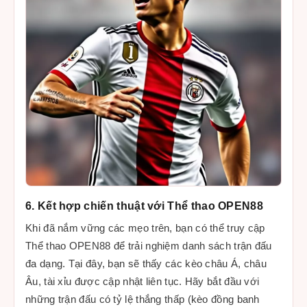
6. Kết hợp chiến thuật với Thể thao OPEN88
Khi đã nắm vững các mẹo trên, bạn có thể truy cập
Thể thao OPEN88 để trải nghiệm danh sách trận đấu
đa dạng. Tại đây, bạn sẽ thấy các kèo châu Á, châu
Âu, tài xỉu được cập nhật liên tục. Hãy bắt đầu với
những trận đấu có tỷ lệ thắng thấp (kèo đồng banh