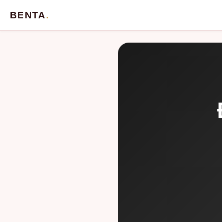
BENTA
.