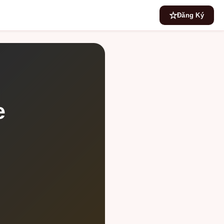
Đăng Ký
e