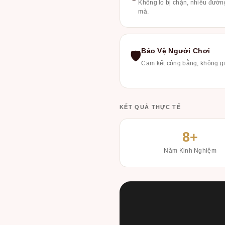
Không lo bị chặn, nhiều đườn
mà.
Bảo Vệ Người Chơi
🛡
Cam kết công bằng, không gi
KẾT QUẢ THỰC TẾ
8+
Năm Kinh Nghiệm