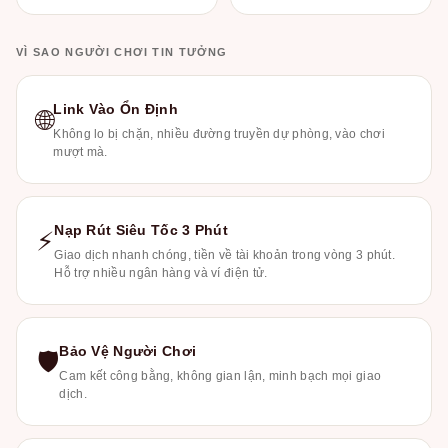
VÌ SAO NGƯỜI CHƠI TIN TƯỞNG
Link Vào Ổn Định
🌐
Không lo bị chặn, nhiều đường truyền dự phòng, vào chơi
mượt mà.
Nạp Rút Siêu Tốc 3 Phút
⚡
Giao dịch nhanh chóng, tiền về tài khoản trong vòng 3 phút.
Hỗ trợ nhiều ngân hàng và ví điện tử.
Bảo Vệ Người Chơi
🛡
Cam kết công bằng, không gian lận, minh bạch mọi giao
dịch.