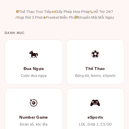
⚽
Thể Thao Trực Tiếp
📜
Giấy Phép Hợp Pháp
📞
Hỗ Trợ 24/7
⚡
Nạp Rút 3 Phút
🔥
Freebet Miễn Phí
🎁
Khuyến Mãi Mỗi Ngày
DANH MỤC
🐎
⚽
Đua Ngựa
Thể Thao
Cược đua ngựa
Bóng đá, tennis, eSports
🎯
🎮
Number Game
eSports
Đoán số, xóc đĩa
LOL, Dota 2, CS:GO