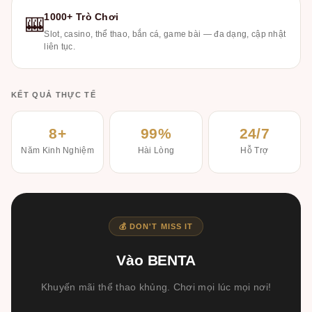
1000+ Trò Chơi
🎰
Slot, casino, thể thao, bắn cá, game bài — đa dạng, cập nhật
liên tục.
KẾT QUẢ THỰC TẾ
8+
99%
24/7
Năm Kinh Nghiệm
Hài Lòng
Hỗ Trợ
💰 DON'T MISS IT
Vào BENTA
Khuyến mãi thể thao khủng. Chơi mọi lúc mọi nơi!