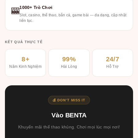
1000+ Trò Chơi
🎰
Slot, casino, thể thao, bắn cá, game bài — đa dạng, cập nhật
liên tục.
KẾT QUẢ THỰC TẾ
8+
99%
24/7
Năm Kinh Nghiệm
Hài Lòng
Hỗ Trợ
💰 DON'T MISS IT
Vào BENTA
Khuyến mãi thể thao khủng. Chơi mọi lúc mọi nơi!