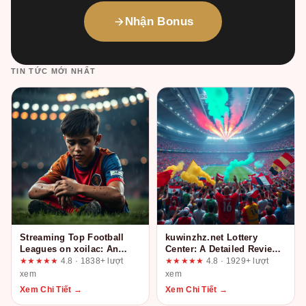
Nhận Bonus
TIN TỨC MỚI NHẤT
Streaming Top Football
kuwinzhz.net Lottery
Leagues on xoilac: An
Center: A Detailed Review
Independent Review of
of Number-Based Games
★★★★★
4.8 · 1838+ lượt
★★★★★
4.8 · 1929+ lượt
Quality, Risks, and
and Draws
xem
xem
Reliability
Xem Chi Tiết →
Xem Chi Tiết →