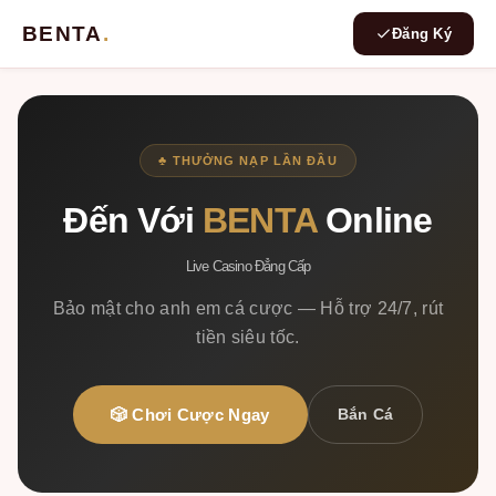
BENTA
.
Đăng Ký
♣ THƯỞNG NẠP LẦN ĐẦU
Đến Với
BENTA
Online
Live Casino Đẳng Cấp
Bảo mật cho anh em cá cược — Hỗ trợ 24/7, rút
tiền siêu tốc.
🎲 Chơi Cược Ngay
Bắn Cá