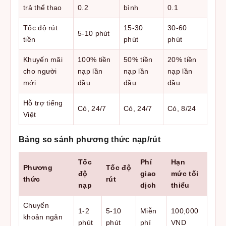
trả thể thao
0.2
bình
0.1
Tốc độ rút
15-30
30-60
5-10 phút
tiền
phút
phút
Khuyến mãi
100% tiền
50% tiền
20% tiền
cho người
nạp lần
nạp lần
nạp lần
mới
đầu
đầu
đầu
Hỗ trợ tiếng
Có, 24/7
Có, 24/7
Có, 8/24
Việt
Bảng so sánh phương thức nạp/rút
Tốc
Phí
Hạn
Phương
Tốc độ
độ
giao
mức tối
thức
rút
nạp
dịch
thiểu
Chuyển
1-2
5-10
Miễn
100,000
khoản ngân
phút
phút
phí
VND