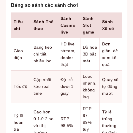
Bảng so sánh các sảnh chơi
Sảnh
Sảnh
Tiêu
Sảnh Thể
Sảnh
Casino
Slot
chí
thao
Xổ số
live
game
HD live
Đơn
Bảng kèo
Đồ họa
Giao
stream,
giản, dễ
chi tiết,
3D bắt
diện
dealer
xem kết
nhiều lọc
mắt
thật
quả
Load
Cập nhật
Độ trễ
Quay số
nhanh,
Tốc độ
kèo real-
dưới 1
tự động
không
time
giây
mượt
lag
RTP
Cao hơn
Tỷ lệ
Tỷ lệ
97-
0.1-0.2 so
RTP
trúng
hoàn
99%
với thị
98.5%
thưởng
trả
tùy
trường
ổn định