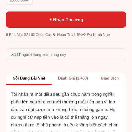
2.000.000₫
⚡ Nhận Thưởng
🔒 Bảo Mật SSL
🎰 Odds Cao
🔄 Hoàn Trả 1.5%
💳 Đa Kênh Nạp
🔥
187
người đang xem trang này
Nội Dung Bài Viết
Đánh Giá (2,469)
Giao Dịch
Tôi nhận ra một điều sau gần chục năm trong nghề:
phần lớn người chơi mới thường mất tiền oan vì lao
đầu vào đặt cược mà không hiểu rõ luồng game. Họ
cứ nghĩ cứ nạp tiền vào là có thể thắng lớn ngay,
nhưng thực tế phũ phàng là nếu không biết cách chọn