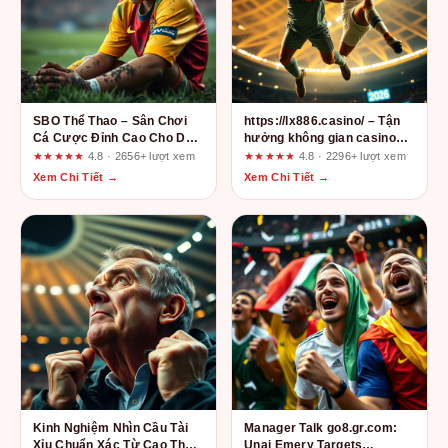
SBO Thể Thao – Sân Chơi
https://lx886.casino/ – Tận
Cá Cược Đỉnh Cao Cho Dân
hưởng không gian casino
Mê Thể Thao
chuyên nghiệp
★★★★★
4.8 · 2656+ lượt xem
★★★★★
4.8 · 2296+ lượt xem
Xem Chi Tiết →
Xem Chi Tiết →
Kinh Nghiệm Nhìn Cầu Tài
Manager Talk go8.gr.com:
Xỉu Chuẩn Xác Từ Cao Thủ
Unai Emery Targets