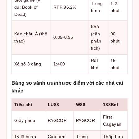
Slot game (ví
Trung
1-2
dụ: Book of
RTP 96.2%
bình
phút
Dead)
Khó
Kèo châu Á (thể
(cần
90
0.85-0.95
thao)
phân
phút
tích)
Rất
15
Xổ số 3 càng
1:400
khó
phút
Bảng so sánh ưu/nhược điểm với các nhà cái
khác
Tiêu chí
LU88
W88
188Bet
First
Giấy phép
PAGCOR
PAGCOR
Cagayan
Tỷ lệ hoàn
Cao hơn
Trung
Thấp hơn