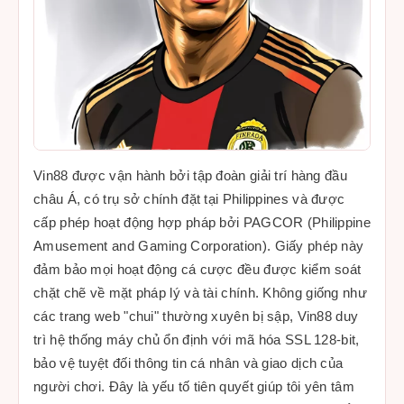
Vin88 được vận hành bởi tập đoàn giải trí hàng đầu
châu Á, có trụ sở chính đặt tại Philippines và được
cấp phép hoạt động hợp pháp bởi PAGCOR (Philippine
Amusement and Gaming Corporation). Giấy phép này
đảm bảo mọi hoạt động cá cược đều được kiểm soát
chặt chẽ về mặt pháp lý và tài chính. Không giống như
các trang web "chui" thường xuyên bị sập, Vin88 duy
trì hệ thống máy chủ ổn định với mã hóa SSL 128-bit,
bảo vệ tuyệt đối thông tin cá nhân và giao dịch của
người chơi. Đây là yếu tố tiên quyết giúp tôi yên tâm