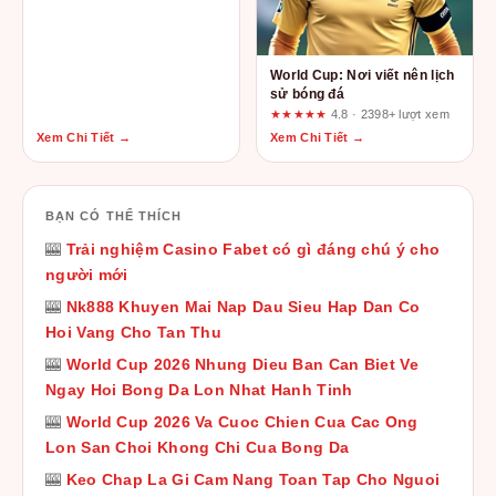
World Cup: Nơi viết nên lịch
sử bóng đá
★★★★★
4.8 · 2398+ lượt xem
Xem Chi Tiết →
Xem Chi Tiết →
BẠN CÓ THỂ THÍCH
🎰
Trải nghiệm Casino Fabet có gì đáng chú ý cho
người mới
🎰
Nk888 Khuyen Mai Nap Dau Sieu Hap Dan Co
Hoi Vang Cho Tan Thu
🎰
World Cup 2026 Nhung Dieu Ban Can Biet Ve
Ngay Hoi Bong Da Lon Nhat Hanh Tinh
🎰
World Cup 2026 Va Cuoc Chien Cua Cac Ong
Lon San Choi Khong Chi Cua Bong Da
🎰
Keo Chap La Gi Cam Nang Toan Tap Cho Nguoi