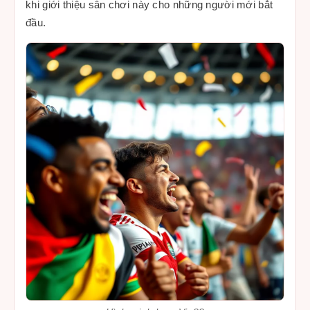
khi giới thiệu sân chơi này cho những người mới bắt
đầu.