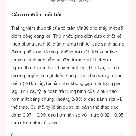
Hình minh hoạ: Vin88
Các ưu điểm nổi bật
Trải nghiệm thực tế của tôi trên Vin88 cho thấy một số
điểm cộng đáng kể. Thứ nhất, giao diện được thiết kế
theo phong cách tối giản nhưng tinh tế, các sảnh game
được phân loại rõ ràng, không rối mắt. Khi xem live
casino, hình ảnh sắc nét đến từng chi tiết, dealer
người thật tương tác chuyên nghiệp. Thứ hai, tốc độ
đường truyền là một điểm sáng – dù chơi vào giờ cao
điểm (8-10h tối), tôi hầu như không gặp tình trạng giật
lag. Thứ ba, tỷ lệ hoàn trả trung bình của Vin88 cao
hơn mặt bằng chung khoảng 2-3% ở các sảnh slot và
thể thao. Cụ thể, tỷ lệ ăn cược tại sảnh thể thao dao
động 0.97 – 0.99, cao hơn hẳn so với mức 0.92 – 0.95
của nhiều nhà cái khác.