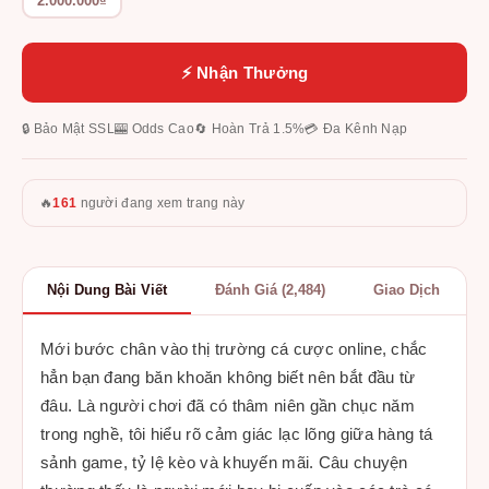
2.000.000₫
⚡ Nhận Thưởng
🔒 Bảo Mật SSL
🎰 Odds Cao
🔄 Hoàn Trả 1.5%
💳 Đa Kênh Nạp
🔥
161
người đang xem trang này
Nội Dung Bài Viết
Đánh Giá (2,484)
Giao Dịch
Mới bước chân vào thị trường cá cược online, chắc
hẳn bạn đang băn khoăn không biết nên bắt đầu từ
đâu. Là người chơi đã có thâm niên gần chục năm
trong nghề, tôi hiểu rõ cảm giác lạc lõng giữa hàng tá
sảnh game, tỷ lệ kèo và khuyến mãi. Câu chuyện