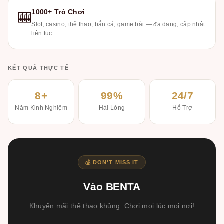
1000+ Trò Chơi
🎰
Slot, casino, thể thao, bắn cá, game bài — đa dạng, cập nhật
liên tục.
KẾT QUẢ THỰC TẾ
8+
99%
24/7
Năm Kinh Nghiệm
Hài Lòng
Hỗ Trợ
💰 DON'T MISS IT
Vào BENTA
Khuyến mãi thể thao khủng. Chơi mọi lúc mọi nơi!