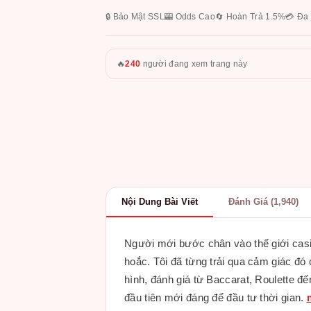
🔒 Bảo Mật SSL
🎰 Odds Cao
🔄 Hoàn Trả 1.5%
💳 Đa
🔥
240
người đang xem trang này
Nội Dung Bài Viết
Đánh Giá (1,940)
Người mới bước chân vào thế giới casi
hoắc. Tôi đã từng trải qua cảm giác đ
hình, đánh giá từ Baccarat, Roulette đế
đầu tiên mới đáng để đầu tư thời gian.