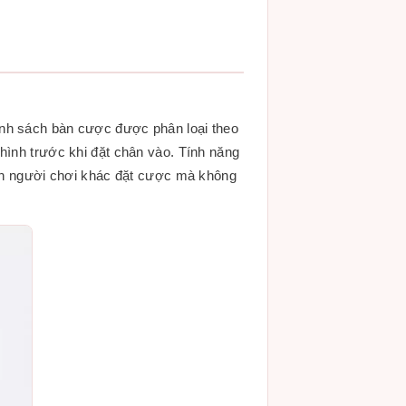
danh sách bàn cược được phân loại theo
hình trước khi đặt chân vào. Tính năng
cách người chơi khác đặt cược mà không