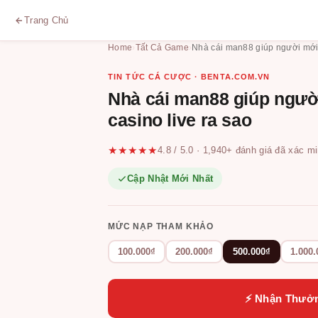
Trang Chủ
Home
›
Tất Cả Game
›
Nhà cái man88 giúp người mới 
TIN TỨC CÁ CƯỢC · BENTA.COM.VN
Nhà cái man88 giúp ngườ
casino live ra sao
★★★★★
4.8 / 5.0 · 1,940+ đánh giá đã xác m
Cập Nhật Mới Nhất
MỨC NẠP THAM KHẢO
100.000₫
200.000₫
500.000₫
1.000.
⚡ Nhận Thưở