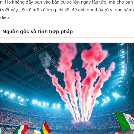
uan. Họ không đẩy bạn vào bàn cược lớn ngay lập tức, mà cho bạn 
i viết này, tôi sẽ mổ xẻ từng chi tiết để anh em thấy rõ vì sao sả
live.
– Nguồn gốc và tính hợp pháp