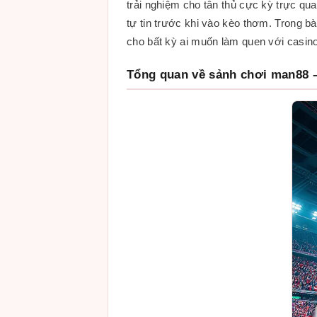
trải nghiệm cho tân thủ cực kỳ trực q
tự tin trước khi vào kèo thơm. Trong bà
cho bất kỳ ai muốn làm quen với casino 
Tổng quan về sảnh chơi man88 