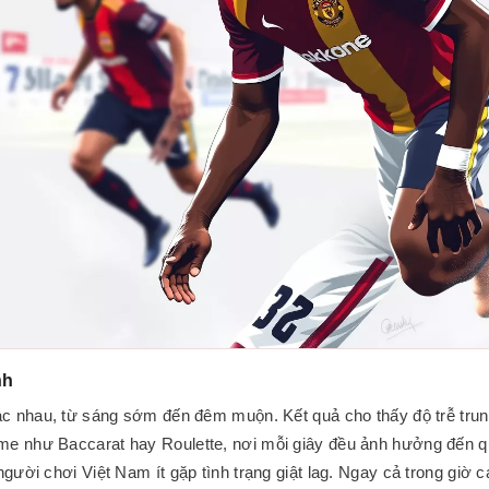
nh
ác nhau, từ sáng sớm đến đêm muộn. Kết quả cho thấy độ trễ trung
me như Baccarat hay Roulette, nơi mỗi giây đều ảnh hưởng đến q
người chơi Việt Nam ít gặp tình trạng giật lag. Ngay cả trong giờ 