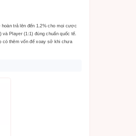
lệ hoàn trả lên đến 1.2% cho mọi cược
) và Player (1:1) đúng chuẩn quốc tế.
 họ có thêm vốn để xoay sở khi chưa