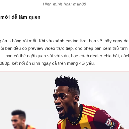
Hình minh hoạ: man88
 mới dễ làm quen
 giản, không rối mắt. Khi vào sảnh casino live, bạn sẽ thấy ngay 
ỗi bàn đều có preview video trực tiếp, cho phép bạn xem thử tình 
ủ – bạn có thể ngồi quan sát vài ván, học cách dealer chia bài, 
080p, kết nối ổn định ngay cả trên mạng 4G yếu.