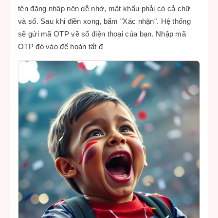
tên đăng nhập nên dễ nhớ, mật khẩu phải có cả chữ
và số. Sau khi điền xong, bấm "Xác nhận". Hệ thống
sẽ gửi mã OTP về số điện thoại của bạn. Nhập mã
OTP đó vào để hoàn tất đ