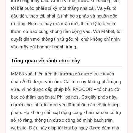
thì không thấy đâu. Chính vì thế, trước khi xuống tiền,
tôi bắt buộc phải soi kỹ một thằng nhà cái. Và yếu tố
đầu tiên, theo tôi, phải là tính hợp pháp và nguồn gốc
rõ ràng. Nếu cái này mà mập mờ, thì dù tỷ lệ kèo có
thơm cỡ nào cũng không nên động vào. Với MM88, tôi
quyết định moi thông tin từ gốc rễ, chứ không chỉ nhìn
vào mấy cái banner hoành tráng.
Tổng quan về sảnh chơi này
MM88 xuất hiện trên thị trường cá cược trực tuyến
châu Á đã được vài năm. Cái tên này không phải dạng
vừa, vì nó được cấp phép bởi PAGCOR – tổ chức cờ
bạc có thẩm quyền tại Philippines. Có giấy phép này,
người chơi như tôi mới yên tâm phần nào về tính hợp
pháp. Họ không chỉ hoạt động công khai mà còn có trụ
sở rõ ràng, thông tin được công bố minh bạch trên
website. Điều này giúp tôi loại bỏ ngay được đám nhà