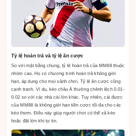
Tỷ lệ hoàn trả và tỷ lệ ăn cược
So với mặt bằng chung, tỷ lệ hoàn trả của MM88 thuộc
nhóm cao. Họ có chương trình hoàn trả không giới
hạn, áp dụng cho mọi sảnh chơi. Tỷ lệ ăn cược cũng
cạnh tranh. Ví dụ, kèo châu Á thường chênh lệch 0.01-
0.02 so với các nhà cái lớn khác. Tuy nhiên, cái được
của MM88 là không giới hạn tiền cược tối đa cho các
kèo thơm. Điều này giúp người chơi có thể xả kèo
hoặc đặt lớn khi tự tin.