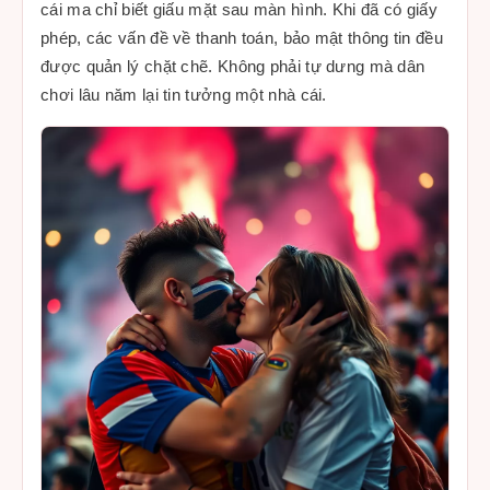
cái ma chỉ biết giấu mặt sau màn hình. Khi đã có giấy
phép, các vấn đề về thanh toán, bảo mật thông tin đều
được quản lý chặt chẽ. Không phải tự dưng mà dân
chơi lâu năm lại tin tưởng một nhà cái.