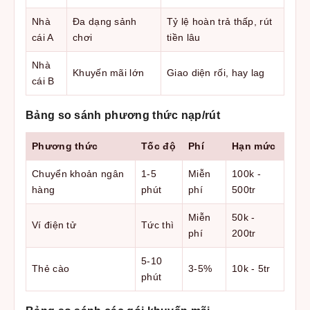
Nhà
Đa dạng sảnh
Tỷ lệ hoàn trả thấp, rút
cái A
chơi
tiền lâu
Nhà
Khuyến mãi lớn
Giao diện rối, hay lag
cái B
Bảng so sánh phương thức nạp/rút
Phương thức
Tốc độ
Phí
Hạn mức
Chuyển khoản ngân
1-5
Miễn
100k -
hàng
phút
phí
500tr
Miễn
50k -
Ví điện tử
Tức thì
phí
200tr
5-10
Thẻ cào
3-5%
10k - 5tr
phút