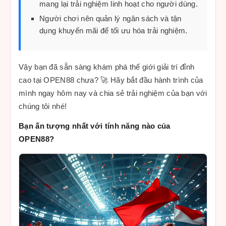
mang lại trải nghiệm linh hoạt cho người dùng.
Người chơi nên quản lý ngân sách và tận
dụng khuyến mãi để tối ưu hóa trải nghiệm.
Vậy bạn đã sẵn sàng khám phá thế giới giải trí đỉnh
cao tại OPEN88 chưa? 🚀 Hãy bắt đầu hành trình của
mình ngay hôm nay và chia sẻ trải nghiệm của bạn với
chúng tôi nhé!
Bạn ấn tượng nhất với tính năng nào của
OPEN88?