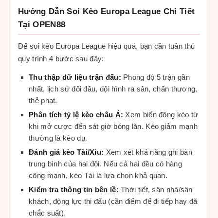
Hướng Dẫn Soi Kèo Europa League Chi Tiết
Tại OPEN88
Để soi kèo Europa League hiệu quả, bạn cần tuân thủ
quy trình 4 bước sau đây:
Thu thập dữ liệu trận đấu:
Phong độ 5 trận gần
nhất, lịch sử đối đầu, đội hình ra sân, chấn thương,
thẻ phạt.
Phân tích tỷ lệ kèo châu Á:
Xem biến động kèo từ
khi mở cược đến sát giờ bóng lăn. Kèo giảm mạnh
thường là kèo dụ.
Đánh giá kèo Tài/Xỉu:
Xem xét khả năng ghi bàn
trung bình của hai đội. Nếu cả hai đều có hàng
công mạnh, kèo Tài là lựa chọn khả quan.
Kiểm tra thông tin bên lề:
Thời tiết, sân nhà/sân
khách, động lực thi đấu (cần điểm để đi tiếp hay đã
chắc suất).