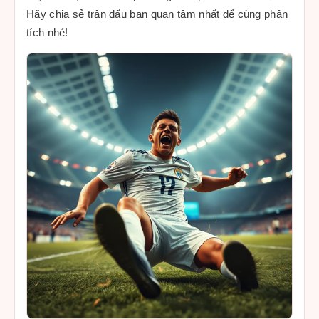
Hãy chia sẻ trận đấu bạn quan tâm nhất để cùng phân
tích nhé!