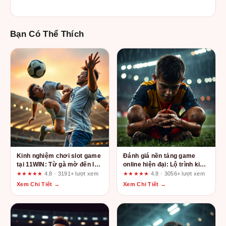
Bạn Có Thể Thích
Kinh nghiệm chơi slot game
Đánh giá nền tảng game
tại 11WIN: Từ gà mờ đến lão
online hiện đại: Lộ trình kiểm
làng
tra từ truy cập đến hỗ trợ
★★★★★
4.8 · 3191+ lượt xem
★★★★★
4.8 · 3056+ lượt xem
Xem Chi Tiết →
Xem Chi Tiết →