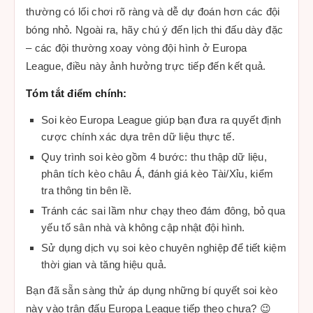
thường có lối chơi rõ ràng và dễ dự đoán hơn các đội
bóng nhỏ. Ngoài ra, hãy chú ý đến lịch thi đấu dày đặc
– các đội thường xoay vòng đội hình ở Europa
League, điều này ảnh hưởng trực tiếp đến kết quả.
Tóm tắt điểm chính:
Soi kèo Europa League giúp bạn đưa ra quyết định
cược chính xác dựa trên dữ liệu thực tế.
Quy trình soi kèo gồm 4 bước: thu thập dữ liệu,
phân tích kèo châu Á, đánh giá kèo Tài/Xỉu, kiểm
tra thông tin bên lề.
Tránh các sai lầm như chạy theo đám đông, bỏ qua
yếu tố sân nhà và không cập nhật đội hình.
Sử dụng dịch vụ soi kèo chuyên nghiệp để tiết kiệm
thời gian và tăng hiệu quả.
Bạn đã sẵn sàng thử áp dụng những bí quyết soi kèo
này vào trận đấu Europa League tiếp theo chưa? 😉