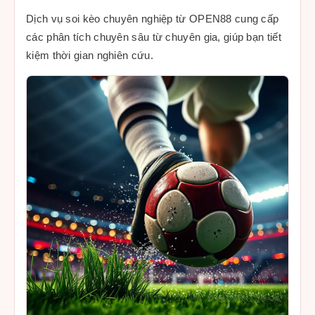
Dịch vụ soi kèo chuyên nghiệp từ OPEN88 cung cấp
các phân tích chuyên sâu từ chuyên gia, giúp bạn tiết
kiệm thời gian nghiên cứu.