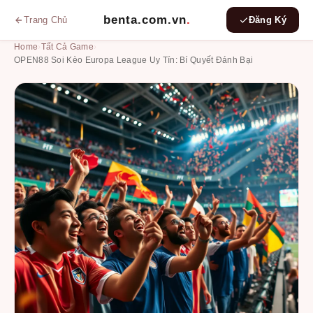
benta.com.vn
.
Trang Chủ
Đăng Ký
Home
›
Tất Cả Game
›
OPEN88 Soi Kèo Europa League Uy Tín: Bí Quyết Đánh Bại