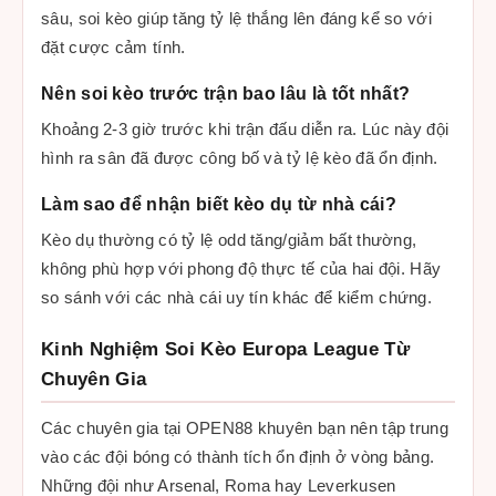
sâu, soi kèo giúp tăng tỷ lệ thắng lên đáng kể so với
đặt cược cảm tính.
Nên soi kèo trước trận bao lâu là tốt nhất?
Khoảng 2-3 giờ trước khi trận đấu diễn ra. Lúc này đội
hình ra sân đã được công bố và tỷ lệ kèo đã ổn định.
Làm sao để nhận biết kèo dụ từ nhà cái?
Kèo dụ thường có tỷ lệ odd tăng/giảm bất thường,
không phù hợp với phong độ thực tế của hai đội. Hãy
so sánh với các nhà cái uy tín khác để kiểm chứng.
Kinh Nghiệm Soi Kèo Europa League Từ
Chuyên Gia
Các chuyên gia tại OPEN88 khuyên bạn nên tập trung
vào các đội bóng có thành tích ổn định ở vòng bảng.
Những đội như Arsenal, Roma hay Leverkusen