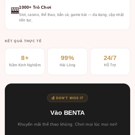
1000+ Trò Chơi
🎰
Slot, casino, thể thao, bắn cá, game bài — đa dạng, cập nhật
liên tục.
KẾT QUẢ THỰC TẾ
8+
99%
24/7
Năm Kinh Nghiệm
Hài Lòng
Hỗ Trợ
💰 DON'T MISS IT
Vào BENTA
Khuyến mãi thể thao khủng. Chơi mọi lúc mọi nơi!