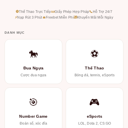
⚽
Thể Thao Trực Tiếp
📜
Giấy Phép Hợp Pháp
📞
Hỗ Trợ 24/7
⚡
Nạp Rút 3 Phút
🔥
Freebet Miễn Phí
🎁
Khuyến Mãi Mỗi Ngày
DANH MỤC
🐎
⚽
Đua Ngựa
Thể Thao
Cược đua ngựa
Bóng đá, tennis, eSports
🎯
🎮
Number Game
eSports
Đoán số, xóc đĩa
LOL, Dota 2, CS:GO