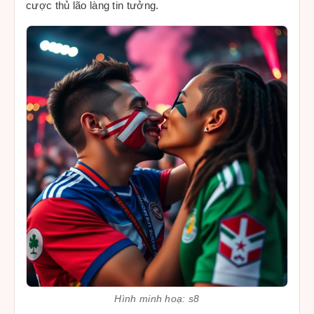
cược thủ lão làng tin tưởng.
Hình minh hoạ: s8