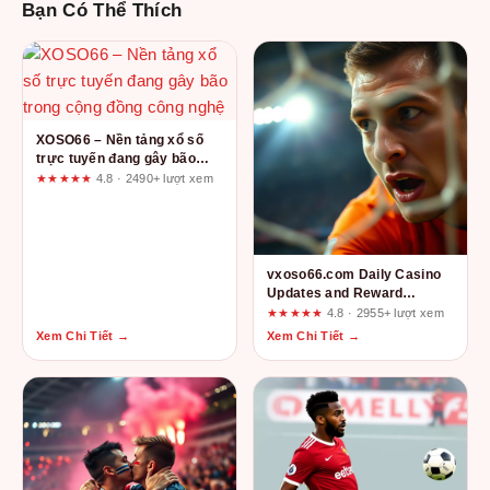
Bạn Có Thể Thích
XOSO66 – Nền tảng xổ số
trực tuyến đang gây bão
trong cộng đồng công nghệ
★★★★★
4.8 · 2490+ lượt xem
vxoso66.com Daily Casino
Updates and Reward
Programs: A UX-Focused
★★★★★
4.8 · 2955+ lượt xem
Evaluation
Xem Chi Tiết →
Xem Chi Tiết →