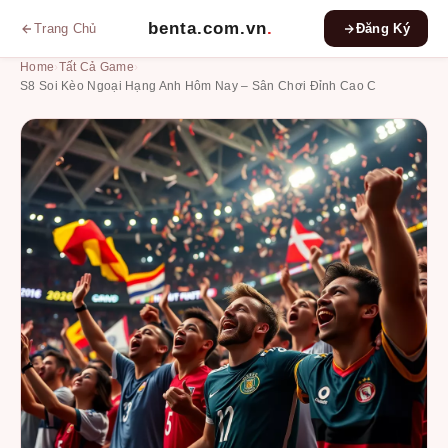
benta.com.vn
.
Trang Chủ
Đăng Ký
Home
›
Tất Cả Game
›
S8 Soi Kèo Ngoại Hạng Anh Hôm Nay – Sân Chơi Đỉnh Cao C