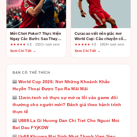
Mới Chơi Poker? Thực Hiện
Curacao viết nên giấc mơ
Ngay Các Bước Sau Thay Vì
World Cup: Câu chuyện cổ
Học Lý Thuyết
tích giữa đời thực
★★★★★
4.8 · 2302+ lượt xem
★★★★★
4.8 · 1958+ lượt xem
Xem Chi Tiết →
Xem Chi Tiết →
BẠN CÓ THỂ THÍCH
🎰
World Cup 2026: Nơi Những Khoảnh Khắc
Huyền Thoại Được Tạo Ra Mãi Mãi
🎰
11win.tech có thực sự mở ra lối vào game đổi
thưởng cho người mới? Đánh giá theo hành trình
thực tế
🎰
U888 La Gi Huong Dan Chi Tiet Cho Nguoi Moi
Bat Dau FYjKDW
🎰
Uy88 Khuyen Mai Sinh Nhat Thanh Vien Sieu