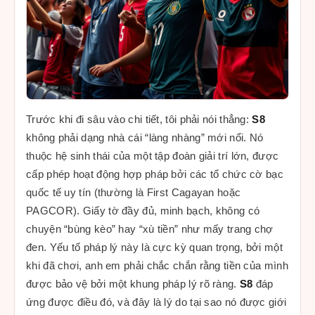
Trước khi đi sâu vào chi tiết, tôi phải nói thẳng:
S8
không phải dạng nhà cái “làng nhàng” mới nổi. Nó
thuộc hệ sinh thái của một tập đoàn giải trí lớn, được
cấp phép hoạt động hợp pháp bởi các tổ chức cờ bạc
quốc tế uy tín (thường là First Cagayan hoặc
PAGCOR). Giấy tờ đầy đủ, minh bạch, không có
chuyện “bùng kèo” hay “xù tiền” như mấy trang chợ
đen. Yếu tố pháp lý này là cực kỳ quan trọng, bởi một
khi đã chơi, anh em phải chắc chắn rằng tiền của mình
được bảo vệ bởi một khung pháp lý rõ ràng.
S8
đáp
ứng được điều đó, và đây là lý do tại sao nó được giới