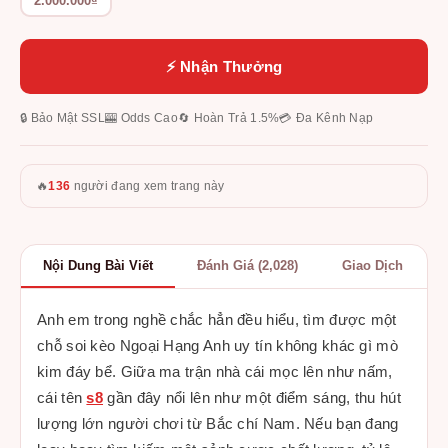
2.000.000₫
⚡ Nhận Thưởng
🔒 Bảo Mật SSL
🎰 Odds Cao
🔄 Hoàn Trả 1.5%
💳 Đa Kênh Nạp
🔥
136
người đang xem trang này
Nội Dung Bài Viết
Đánh Giá (2,028)
Giao Dịch
Anh em trong nghề chắc hẳn đều hiểu, tìm được một
chỗ soi kèo Ngoại Hạng Anh uy tín không khác gì mò
kim đáy bể. Giữa ma trận nhà cái mọc lên như nấm,
cái tên
s8
gần đây nổi lên như một điểm sáng, thu hút
lượng lớn người chơi từ Bắc chí Nam. Nếu bạn đang