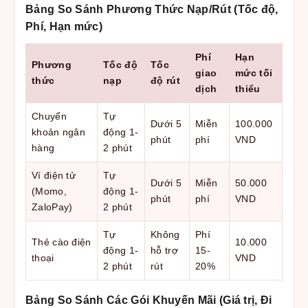
Bảng So Sánh Phương Thức Nạp/Rút (Tốc độ,
Phí, Hạn mức)
Phí
Hạn
Phương
Tốc độ
Tốc
giao
mức tối
thức
nạp
độ rút
dịch
thiểu
Chuyển
Tự
Dưới 5
Miễn
100.000
khoản ngân
động 1-
phút
phí
VND
hàng
2 phút
Ví điện tử
Tự
Dưới 5
Miễn
50.000
(Momo,
động 1-
phút
phí
VND
ZaloPay)
2 phút
Tự
Không
Phí
Thẻ cào điện
10.000
động 1-
hỗ trợ
15-
thoại
VND
2 phút
rút
20%
Bảng So Sánh Các Gói Khuyến Mãi (Giá trị, Đi