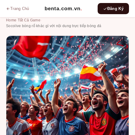
benta.com.vn
.
Trang Chủ
Đăng Ký
Home
›
Tất Cả Game
›
Socolive bóng rổ khác gì với nội dung trực tiếp bóng đá