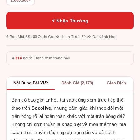
2.000.000₫
⚡ Nhận Thưởng
🔒 Bảo Mật SSL
🎰 Odds Cao
🔄 Hoàn Trả 1.5%
💳 Đa Kênh Nạp
🔥
314
người đang xem trang này
Nội Dung Bài Viết
Đánh Giá (2,179)
Giao Dịch
Bạn có bao giờ tự hỏi, tại sao cùng xem trực tiếp thể
thao trên
Socolive
, nhưng cảm giác khi theo dõi một
trận bóng rổ lại hoàn toàn khác với một trận bóng đá?
Không chỉ đơn thuần là khác biệt về môn thể thao, mà
cách thức truyền tải, nhịp độ trận đấu và cả cách