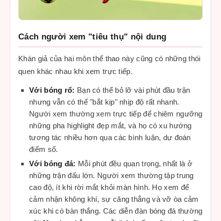
Cách người xem "tiêu thụ" nội dung
Khán giả của hai môn thể thao này cũng có những thói
quen khác nhau khi xem trực tiếp.
Với bóng rổ:
Bạn có thể bỏ lỡ vài phút đầu trận
nhưng vẫn có thể "bắt kịp" nhịp độ rất nhanh.
Người xem thường xem trực tiếp để chiêm ngưỡng
những pha highlight đẹp mắt, và họ có xu hướng
tương tác nhiều hơn qua các bình luận, dự đoán
điểm số.
Với bóng đá:
Mỗi phút đều quan trọng, nhất là ở
những trận đấu lớn. Người xem thường tập trung
cao độ, ít khi rời mắt khỏi màn hình. Họ xem để
cảm nhận không khí, sự căng thẳng và vỡ òa cảm
xúc khi có bàn thắng. Các diễn đàn bóng đá thường