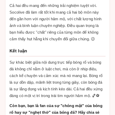
Cả hai đều mang đến những trải nghiệm tuyệt vời.
Socolive đã làm rất tốt khi mang cả hai bộ môn này
đến gần hơn với người hâm mộ, với chất lượng hình
ảnh và bình luận chuyên nghiệp. Điều quan trọng là
bạn hiểu được "chất" riêng của từng môn để không
cảm thấy hụt hẫng khi chuyển đổi giữa chúng. 😉
Kết luận
Sự khác biệt giữa nội dung trực tiếp bóng rổ và bóng
đá không chỉ nằm ở luật chơi, mà còn ở nhịp điệu,
cách kể chuyện và cảm xúc mà nó mang lại. Bóng rổ
là sự dồn dập, mãnh liệt trong từng giây, còn bóng đá
là sự lắng đọng và kịch tính kéo dài. Cả hai đều xứng
đáng có một vị trí trong trái tim người hâm mộ. 🏀⚽
Còn bạn, bạn là fan của sự "chóng mặt" của bóng
rổ hay sự "nghẹt thở" của bóng đá? Hãy chia sẻ