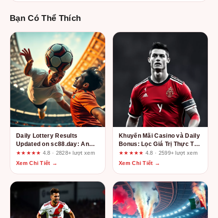
Bạn Có Thể Thích
Daily Lottery Results
Khuyến Mãi Casino và Daily
Updated on sc88.day: An
Bonus: Lọc Giá Trị Thực Từ
Honest Look at
Những Con Số Quảng Cáo
★★★★★
4.8 · 2828+ lượt xem
★★★★★
4.8 · 2599+ lượt xem
Transparency, Speed, and
Xem Chi Tiết →
Xem Chi Tiết →
Usability