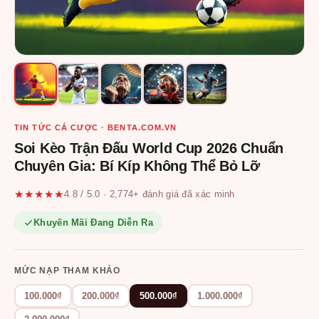
TIN TỨC CÁ CƯỢC · BENTA.COM.VN
Soi Kèo Trận Đấu World Cup 2026 Chuẩn
Chuyên Gia: Bí Kíp Không Thể Bỏ Lỡ
★★★★★
4.8 / 5.0 · 2,774+ đánh giá đã xác minh
Khuyến Mãi Đang Diễn Ra
MỨC NẠP THAM KHẢO
100.000₫
200.000₫
500.000₫
1.000.000₫