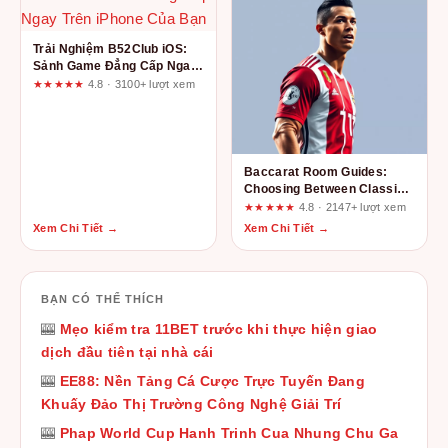
Trải Nghiệm B52Club iOS:
Sảnh Game Đẳng Cấp Ngay
Trên iPhone Của Bạn
★★★★★
4.8 · 3100+ lượt xem
Baccarat Room Guides:
Choosing Between Classic,
Speed, and Squeeze
★★★★★
4.8 · 2147+ lượt xem
Variations
Xem Chi Tiết →
Xem Chi Tiết →
BẠN CÓ THỂ THÍCH
🎰
Mẹo kiểm tra 11BET trước khi thực hiện giao
dịch đầu tiên tại nhà cái
🎰
EE88: Nền Tảng Cá Cược Trực Tuyến Đang
Khuấy Đảo Thị Trường Công Nghệ Giải Trí
🎰
Phap World Cup Hanh Trinh Cua Nhung Chu Ga