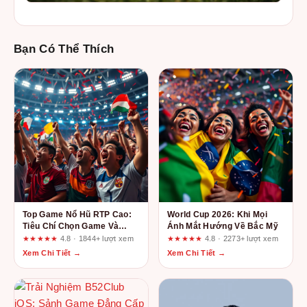
Bạn Có Thể Thích
Top Game Nổ Hũ RTP Cao:
World Cup 2026: Khi Mọi
Tiêu Chí Chọn Game Và
Ánh Mắt Hướng Về Bắc Mỹ
Cách Chơi Có Kiểm Soát
★★★★★
4.8 · 1844+ lượt xem
★★★★★
4.8 · 2273+ lượt xem
Xem Chi Tiết →
Xem Chi Tiết →