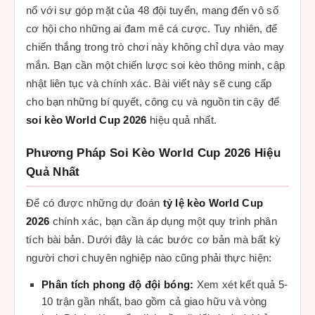
nổ với sự góp mặt của 48 đội tuyển, mang đến vô số
cơ hội cho những ai đam mê cá cược. Tuy nhiên, để
chiến thắng trong trò chơi này không chỉ dựa vào may
mắn. Bạn cần một chiến lược soi kèo thông minh, cập
nhật liên tục và chính xác. Bài viết này sẽ cung cấp
cho bạn những bí quyết, công cụ và nguồn tin cậy để
soi kèo World Cup 2026
hiệu quả nhất.
Phương Pháp Soi Kèo World Cup 2026 Hiệu
Quả Nhất
Để có được những dự đoán
tỷ lệ kèo World Cup
2026
chính xác, bạn cần áp dụng một quy trình phân
tích bài bản. Dưới đây là các bước cơ bản mà bất kỳ
người chơi chuyên nghiệp nào cũng phải thực hiện:
Phân tích phong độ đội bóng:
Xem xét kết quả 5-
10 trận gần nhất, bao gồm cả giao hữu và vòng