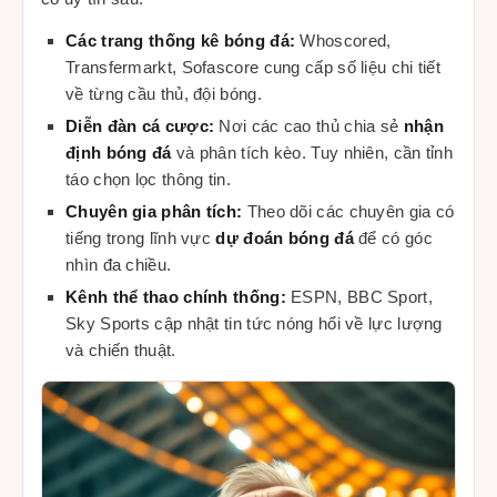
Các trang thống kê bóng đá:
Whoscored,
Transfermarkt, Sofascore cung cấp số liệu chi tiết
về từng cầu thủ, đội bóng.
Diễn đàn cá cược:
Nơi các cao thủ chia sẻ
nhận
định bóng đá
và phân tích kèo. Tuy nhiên, cần tỉnh
táo chọn lọc thông tin.
Chuyên gia phân tích:
Theo dõi các chuyên gia có
tiếng trong lĩnh vực
dự đoán bóng đá
để có góc
nhìn đa chiều.
Kênh thể thao chính thống:
ESPN, BBC Sport,
Sky Sports cập nhật tin tức nóng hổi về lực lượng
và chiến thuật.