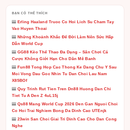
BẠN CÓ THỂ THÍCH
🎰
Erling Haaland Truoc Co Hoi Lich Su Cham Tay
Vao Huyen Thoai
🎰
Những Khoảnh Khắc Để Đời Làm Nên Sức Hấp
Dẫn World Cup
🎰
GG88 Kèo Thể Thao Đa Dạng – Sân Chơi Cá
Cược Không Giới Hạn Cho Dân Mê Banh
🎰
Fun88 Tong Hop Cac Thong Ke Dang Chu Y Sau
Moi Vong Dau Goc Nhin Tu Dan Choi Lau Nam
X85BOf
🎰
Quy Trinh Rut Tien Tren Dn88 Huong Dan Chi
Tiet Tu A Den Z 4uL15j
🎰
Qs88 Mang World Cup 2026 Den Gan Nguoi Choi
Co Hoi Trai Nghiem Bong Da Dinh Cao UTEnjk
🎰
23win San Choi Giai Tri Dinh Cao Cho Dan Cong
Nghe