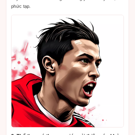
phức tạp.