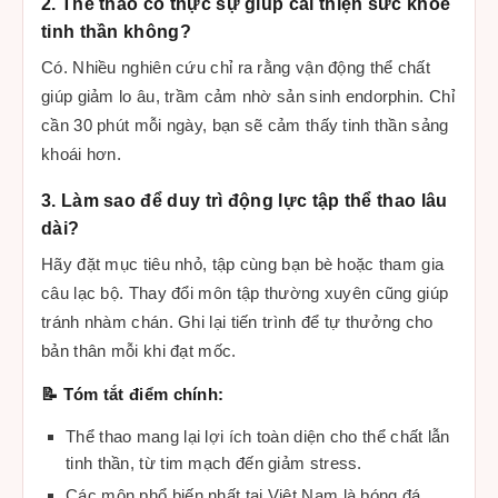
2. Thể thao có thực sự giúp cải thiện sức khỏe
tinh thần không?
Có. Nhiều nghiên cứu chỉ ra rằng vận động thể chất
giúp giảm lo âu, trầm cảm nhờ sản sinh endorphin. Chỉ
cần 30 phút mỗi ngày, bạn sẽ cảm thấy tinh thần sảng
khoái hơn.
3. Làm sao để duy trì động lực tập thể thao lâu
dài?
Hãy đặt mục tiêu nhỏ, tập cùng bạn bè hoặc tham gia
câu lạc bộ. Thay đổi môn tập thường xuyên cũng giúp
tránh nhàm chán. Ghi lại tiến trình để tự thưởng cho
bản thân mỗi khi đạt mốc.
📝 Tóm tắt điểm chính:
Thể thao mang lại lợi ích toàn diện cho thể chất lẫn
tinh thần, từ tim mạch đến giảm stress.
Các môn phổ biến nhất tại Việt Nam là bóng đá,