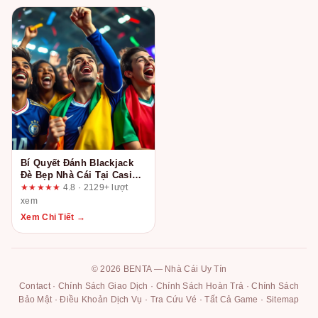
Bí Quyết Đánh Blackjack
Đè Bẹp Nhà Cái Tại Casino
NH88: Kiểm Chứng Trước
★★★★★
4.8 · 2129+ lượt
Khi Tin
xem
Xem Chi Tiết →
© 2026 BENTA — Nhà Cái Uy Tín
Contact
·
Chính Sách Giao Dịch
·
Chính Sách Hoàn Trả
·
Chính Sách
Bảo Mật
·
Điều Khoản Dịch Vụ
·
Tra Cứu Vé
·
Tất Cả Game
·
Sitemap