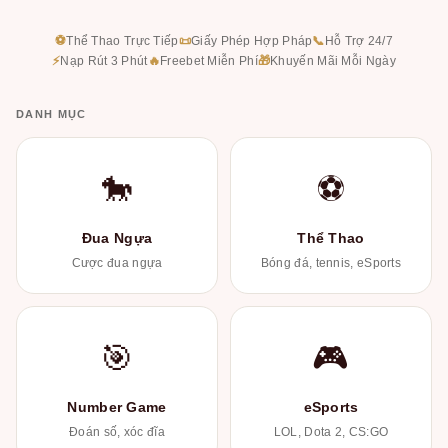
⚽
Thể Thao Trực Tiếp
📜
Giấy Phép Hợp Pháp
📞
Hỗ Trợ 24/7
⚡
Nạp Rút 3 Phút
🔥
Freebet Miễn Phí
🎁
Khuyến Mãi Mỗi Ngày
DANH MỤC
🐎
⚽
Đua Ngựa
Thể Thao
Cược đua ngựa
Bóng đá, tennis, eSports
🎯
🎮
Number Game
eSports
Đoán số, xóc đĩa
LOL, Dota 2, CS:GO