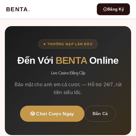
BENTA
.
Đăng Ký
♣ THƯỞNG NẠP LẦN ĐẦU
Đến Với
BENTA
Online
Live Casino Đẳng Cấp
Bảo mật cho anh em cá cược — Hỗ trợ 24/7, rút
tiền siêu tốc.
🎲 Chơi Cược Ngay
Bắn Cá