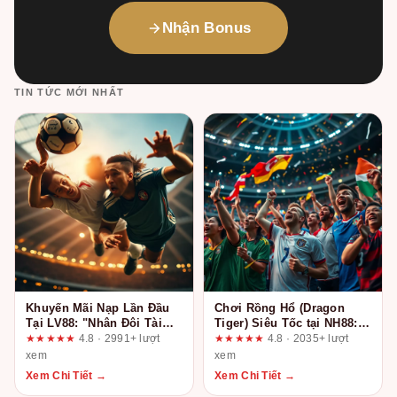
Nhận Bonus
TIN TỨC MỚI NHẤT
Khuyến Mãi Nạp Lần Đầu
Chơi Rồng Hổ (Dragon
Tại LV88: "Nhân Đôi Tài
Tiger) Siêu Tốc tại NH88:
Khoản Gốc" Nhưng Giá Trị
Phân tích hành trình người
★★★★★
4.8 · 2991+ lượt
★★★★★
4.8 · 2035+ lượt
Thực Không Phải Lúc Nào
dùng từ truy cập đến hỗ
xem
xem
Cũng Lời
trợ
Xem Chi Tiết →
Xem Chi Tiết →