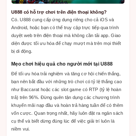
U888 có hỗ trợ chơi trên điện thoại không?
Có. U888 cung cấp ứng dụng riêng cho cả iOS và
Android, hoặc bạn có thể truy cập trực tiếp qua trình
duyệt web trên điện thoại mà không cần tải app. Giao
diện được tối ưu hóa để chạy mượt mà trên mọi thiết
bị di động.
Mẹo chơi hiệu quả cho người mới tại U888
Để tối ưu hóa trải nghiệm và tăng cơ hội chiến thắng,
bạn nên bắt đầu với những trò chơi có tỷ lệ thắng cao
như Baccarat hoặc các slot game có RTP (tỷ lệ hoàn
trả) trên 96%. Đừng quên tận dụng các chương trình
khuyến mãi nạp đầu và hoàn trả hàng tuần để có thêm
vốn cược. Quan trọng nhất, hãy luôn đặt ra ngân sách
cụ thể và biết dừng đúng lúc để việc giải trí luôn là
niềm vui.