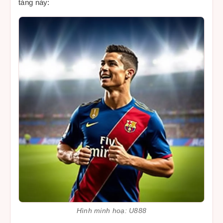
tảng này:
Hình minh hoạ: U888