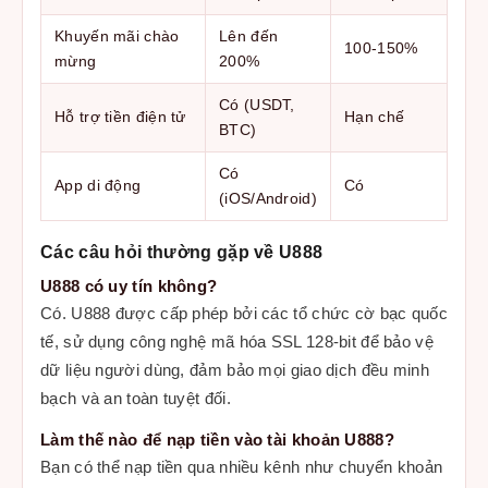
Khuyến mãi chào
Lên đến
100-150%
mừng
200%
Có (USDT,
Hỗ trợ tiền điện tử
Hạn chế
BTC)
Có
App di động
Có
(iOS/Android)
Các câu hỏi thường gặp về U888
U888 có uy tín không?
Có. U888 được cấp phép bởi các tổ chức cờ bạc quốc
tế, sử dụng công nghệ mã hóa SSL 128-bit để bảo vệ
dữ liệu người dùng, đảm bảo mọi giao dịch đều minh
bạch và an toàn tuyệt đối.
Làm thế nào để nạp tiền vào tài khoản U888?
Bạn có thể nạp tiền qua nhiều kênh như chuyển khoản