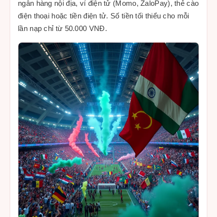
ngân hàng nội địa, ví điện tử (Momo, ZaloPay), thẻ cào
điện thoại hoặc tiền điện tử. Số tiền tối thiểu cho mỗi
lần nạp chỉ từ 50.000 VNĐ.