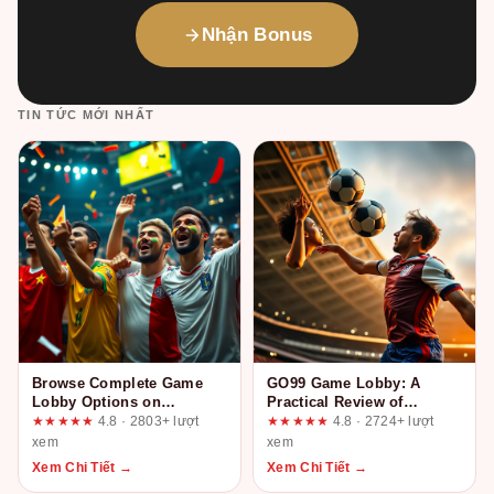
Nhận Bonus
TIN TỨC MỚI NHẤT
Browse Complete Game
GO99 Game Lobby: A
Lobby Options on
Practical Review of
go99.com.bz – A UX-
Options, Limits, and Best-
★★★★★
4.8 · 2803+ lượt
★★★★★
4.8 · 2724+ lượt
Focused Walkthrough
Fit Players
xem
xem
Xem Chi Tiết →
Xem Chi Tiết →