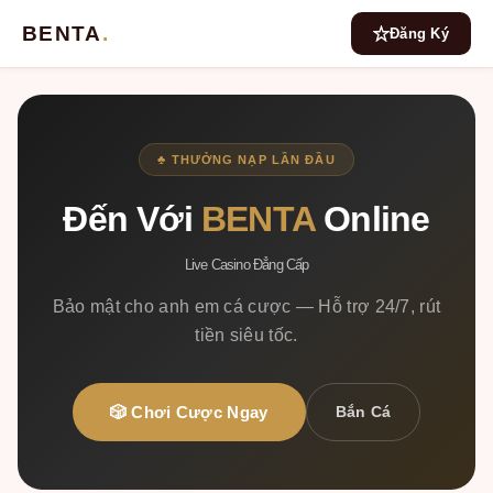
BENTA
.
Đăng Ký
♣ THƯỞNG NẠP LẦN ĐẦU
Đến Với
BENTA
Online
Live Casino Đẳng Cấp
Bảo mật cho anh em cá cược — Hỗ trợ 24/7, rút
tiền siêu tốc.
🎲 Chơi Cược Ngay
Bắn Cá