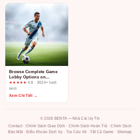
Browse Complete Game
Lobby Options on
u88sv.com Without the
★★★★★
4.8 · 3024+ lượt
Guesswork
xem
Xem Chi Tiết →
© 2026 BENTA — Nhà Cái Uy Tín
Contact
·
Chính Sách Giao Dịch
·
Chính Sách Hoàn Trả
·
Chính Sách
Bảo Mật
·
Điều Khoản Dịch Vụ
·
Tra Cứu Vé
·
Tất Cả Game
·
Sitemap