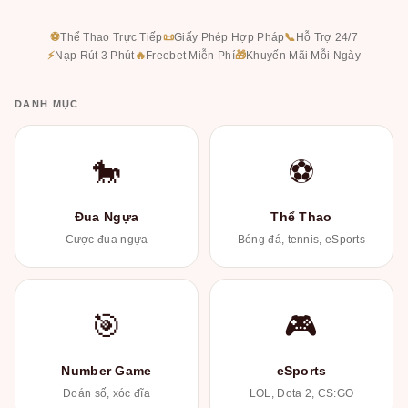
⚽
Thể Thao Trực Tiếp
📜
Giấy Phép Hợp Pháp
📞
Hỗ Trợ 24/7
⚡
Nạp Rút 3 Phút
🔥
Freebet Miễn Phí
🎁
Khuyến Mãi Mỗi Ngày
DANH MỤC
🐎
⚽
Đua Ngựa
Thể Thao
Cược đua ngựa
Bóng đá, tennis, eSports
🎯
🎮
Number Game
eSports
Đoán số, xóc đĩa
LOL, Dota 2, CS:GO