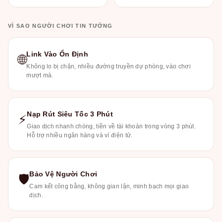
VÌ SAO NGƯỜI CHƠI TIN TƯỞNG
Link Vào Ổn Định
🌐
Không lo bị chặn, nhiều đường truyền dự phòng, vào chơi
mượt mà.
Nạp Rút Siêu Tốc 3 Phút
⚡
Giao dịch nhanh chóng, tiền về tài khoản trong vòng 3 phút.
Hỗ trợ nhiều ngân hàng và ví điện tử.
Bảo Vệ Người Chơi
🛡
Cam kết công bằng, không gian lận, minh bạch mọi giao
dịch.