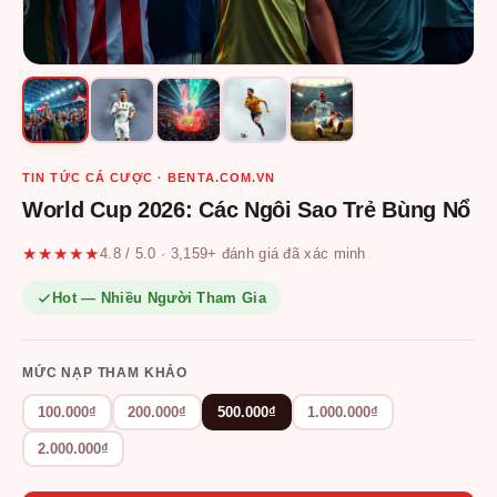
TIN TỨC CÁ CƯỢC · BENTA.COM.VN
World Cup 2026: Các Ngôi Sao Trẻ Bùng Nổ
★★★★★
4.8 / 5.0 · 3,159+ đánh giá đã xác minh
Hot — Nhiều Người Tham Gia
MỨC NẠP THAM KHẢO
100.000₫
200.000₫
500.000₫
1.000.000₫
2.000.000₫