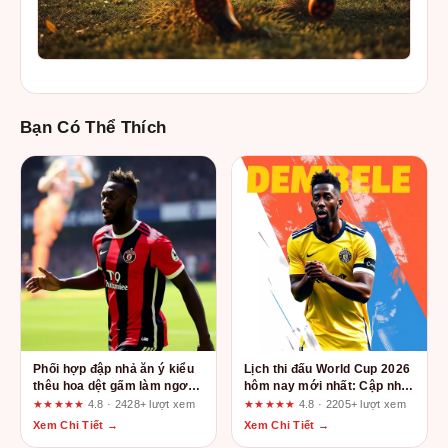
Bạn Có Thể Thích
Phối hợp đập nhả ăn ý kiểu
Lịch thi đấu World Cup 2026
thêu hoa dệt gấm làm ngơ
hôm nay mới nhất: Cập nhật
ngác hàng thủ: Bí quyết tấn
nóng hổi từ vòng loại
★★★★★
4.8 · 2428+ lượt xem
★★★★★
4.8 · 2205+ lượt xem
công đỉnh cao
Xem Chi Tiết →
Xem Chi Tiết →