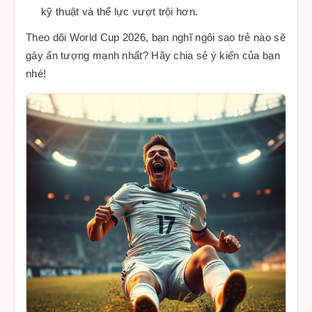
kỹ thuật và thể lực vượt trội hơn.
Theo dõi World Cup 2026, bạn nghĩ ngôi sao trẻ nào sẽ
gây ấn tượng mạnh nhất? Hãy chia sẻ ý kiến của bạn
nhé!