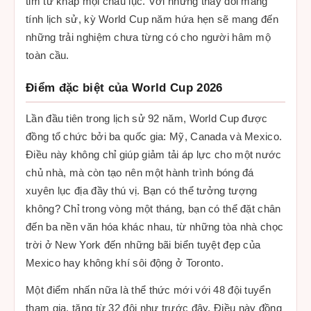
tim từ khắp mọi châu lục. Với những thay đổi mang
tính lịch sử, kỳ World Cup năm hứa hẹn sẽ mang đến
những trải nghiệm chưa từng có cho người hâm mộ
toàn cầu.
Điểm đặc biệt của World Cup 2026
Lần đầu tiên trong lịch sử 92 năm, World Cup được
đồng tổ chức bởi ba quốc gia: Mỹ, Canada và Mexico.
Điều này không chỉ giúp giảm tải áp lực cho một nước
chủ nhà, mà còn tạo nên một hành trình bóng đá
xuyên lục địa đầy thú vị. Bạn có thể tưởng tượng
không? Chỉ trong vòng một tháng, bạn có thể đặt chân
đến ba nền văn hóa khác nhau, từ những tòa nhà chọc
trời ở New York đến những bãi biển tuyệt đẹp của
Mexico hay không khí sôi động ở Toronto.
Một điểm nhấn nữa là thể thức mới với 48 đội tuyển
tham gia, tăng từ 32 đội như trước đây. Điều này đồng