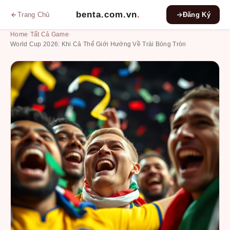
benta.com.vn
.
Trang Chủ
Đăng Ký
Home
›
Tất Cả Game
›
World Cup 2026: Khi Cả Thế Giới Hướng Về Trái Bóng Tròn