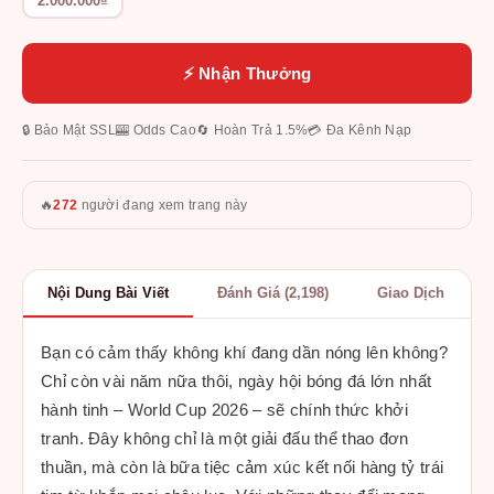
2.000.000₫
⚡ Nhận Thưởng
🔒 Bảo Mật SSL
🎰 Odds Cao
🔄 Hoàn Trả 1.5%
💳 Đa Kênh Nạp
🔥
272
người đang xem trang này
Nội Dung Bài Viết
Đánh Giá (2,198)
Giao Dịch
Bạn có cảm thấy không khí đang dần nóng lên không?
Chỉ còn vài năm nữa thôi, ngày hội bóng đá lớn nhất
hành tinh – World Cup 2026 – sẽ chính thức khởi
tranh. Đây không chỉ là một giải đấu thể thao đơn
thuần, mà còn là bữa tiệc cảm xúc kết nối hàng tỷ trái