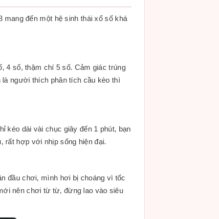
U88 mang đến một hệ sinh thái xổ số khá
ố, 4 số, thậm chí 5 số. Cảm giác trúng
là người thích phân tích cầu kèo thì
ỉ kéo dài vài chục giây đến 1 phút, bạn
 rất hợp với nhịp sống hiện đại.
ần đầu chơi, mình hơi bị choáng vì tốc
ới nên chơi từ từ, đừng lao vào siêu