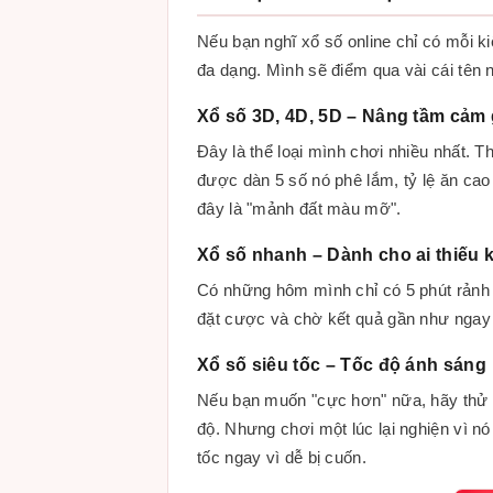
Nếu bạn nghĩ xổ số online chỉ có mỗi ki
đa dạng. Mình sẽ điểm qua vài cái tên 
Xổ số 3D, 4D, 5D – Nâng tầm cảm 
Đây là thể loại mình chơi nhiều nhất. T
được dàn 5 số nó phê lắm, tỷ lệ ăn cao 
đây là "mảnh đất màu mỡ".
Xổ số nhanh – Dành cho ai thiếu 
Có những hôm mình chỉ có 5 phút rảnh r
đặt cược và chờ kết quả gần như ngay l
Xổ số siêu tốc – Tốc độ ánh sáng
Nếu bạn muốn "cực hơn" nữa, hãy thử xổ 
độ. Nhưng chơi một lúc lại nghiện vì n
tốc ngay vì dễ bị cuốn.