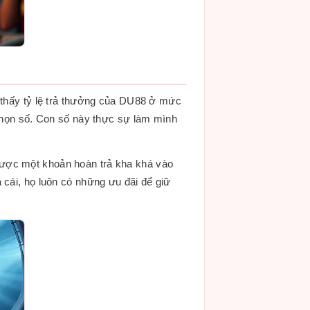
h thấy tỷ lệ trả thưởng của DU88 ở mức
 chọn số. Con số này thực sự làm mình
được một khoản hoàn trả kha khá vào
 cái, họ luôn có những ưu đãi để giữ