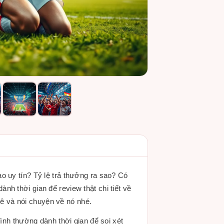
o uy tín? Tỷ lệ trả thưởng ra sao? Có
h thời gian để review thật chi tiết về
ê và nói chuyện về nó nhé.
mình thường dành thời gian để soi xét