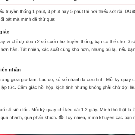
ểu truyền thống 1 phút, 3 phút hay 5 phút thì hơi thiếu sót rồi. D
nổi bật mà mình đã thử qua:
giác
hay vì chỉ dự đoán 2 số cuối như truyền thống, bạn có thể chơi 3 s
hơn hẳn. Tất nhiên, xác suất cũng khó hơn, nhưng bù lại, nếu bạn 
kiên nhẫn
ang giữa giờ làm. Lúc đó, xổ số nhanh là cứu tinh. Mỗi kỳ quay ch
ập tức. Cảm giác hồi hộp, kịch tính nhưng không phải chờ đợi lâu,
số siêu tốc. Mỗi kỳ quay chỉ kéo dài 1-2 giây. Mình thú thật là l
ó quá nhanh, quá phấn khích. 😂 Tuy nhiên, mình khuyên các bạn m