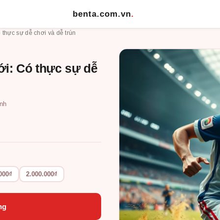
benta.com.vn
.
thực sự dễ chơi và dễ trún
i: Có thực sự dễ
inh
000₫
2.000.000₫
ng