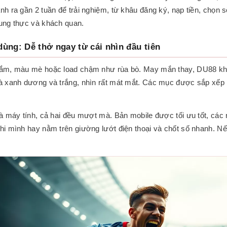
nh ra gần 2 tuần để trải nghiệm, từ khâu đăng ký, nạp tiền, chọn s
rung thực và khách quan.
dùng: Dễ thở ngay từ cái nhìn đầu tiên
 rắm, màu mè hoặc load chậm như rùa bò. May mắn thay, DU88 kh
là xanh dương và trắng, nhìn rất mát mắt. Các mục được sắp xếp l
và máy tính, cả hai đều mượt mà. Bản mobile được tối ưu tốt, các n
khi mình hay nằm trên giường lướt điện thoại và chốt số nhanh. N