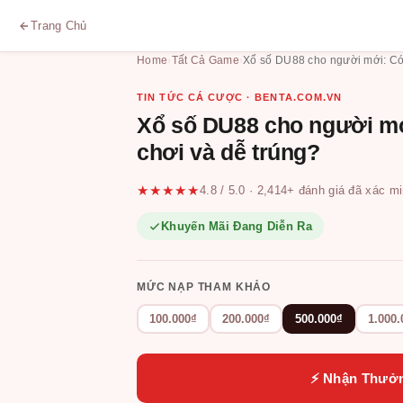
Trang Chủ
Home
›
Tất Cả Game
›
Xổ số DU88 cho người mới: Có 
TIN TỨC CÁ CƯỢC · BENTA.COM.VN
Xổ số DU88 cho người mớ
chơi và dễ trúng?
★★★★★
4.8 / 5.0 · 2,414+ đánh giá đã xác m
Khuyến Mãi Đang Diễn Ra
MỨC NẠP THAM KHẢO
100.000₫
200.000₫
500.000₫
1.000.
⚡ Nhận Thưở