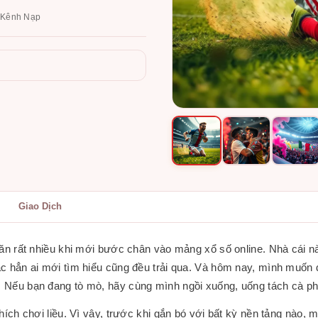
 Kênh Nạp
Giao Dịch
ăn rất nhiều khi mới bước chân vào mảng xổ số online. Nhà cái nà
 hẳn ai mới tìm hiểu cũng đều trải qua. Và hôm nay, mình muốn dàn
. Nếu bạn đang tò mò, hãy cùng mình ngồi xuống, uống tách cà ph
ích chơi liều. Vì vậy, trước khi gắn bó với bất kỳ nền tảng nào, 