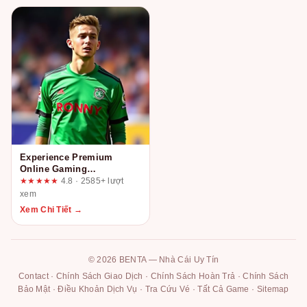
Experience Premium
Online Gaming
Technology at
★★★★★
4.8 · 2585+ lượt
cm88seo.com: A User-
xem
Focused Review
Xem Chi Tiết →
© 2026 BENTA — Nhà Cái Uy Tín
Contact
·
Chính Sách Giao Dịch
·
Chính Sách Hoàn Trả
·
Chính Sách
Bảo Mật
·
Điều Khoản Dịch Vụ
·
Tra Cứu Vé
·
Tất Cả Game
·
Sitemap