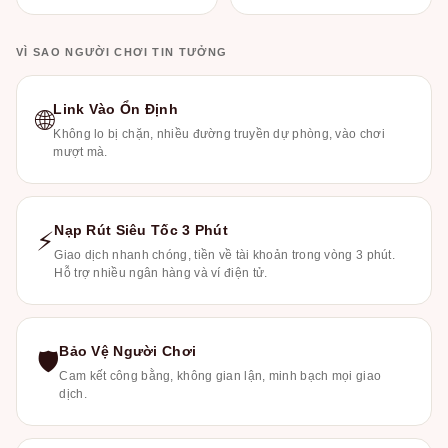
VÌ SAO NGƯỜI CHƠI TIN TƯỞNG
Link Vào Ổn Định
🌐
Không lo bị chặn, nhiều đường truyền dự phòng, vào chơi
mượt mà.
Nạp Rút Siêu Tốc 3 Phút
⚡
Giao dịch nhanh chóng, tiền về tài khoản trong vòng 3 phút.
Hỗ trợ nhiều ngân hàng và ví điện tử.
Bảo Vệ Người Chơi
🛡
Cam kết công bằng, không gian lận, minh bạch mọi giao
dịch.