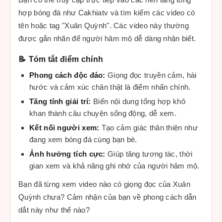
hợp bóng đá như Cakhiatv và tìm kiếm các video có
tên hoặc tag "Xuân Quỳnh". Các video này thường
được gắn nhãn để người hâm mộ dễ dàng nhận biết.
📝 Tóm tắt điểm chính
Phong cách độc đáo:
Giọng đọc truyền cảm, hài
hước và cảm xúc chân thật là điểm nhấn chính.
Tăng tính giải trí:
Biến nội dung tổng hợp khô
khan thành câu chuyện sống động, dễ xem.
Kết nối người xem:
Tạo cảm giác thân thiện như
đang xem bóng đá cùng bạn bè.
Ảnh hưởng tích cực:
Giúp tăng tương tác, thời
gian xem và khả năng ghi nhớ của người hâm mộ.
Bạn đã từng xem video nào có giọng đọc của Xuân
Quỳnh chưa? Cảm nhận của bạn về phong cách dẫn
dắt này như thế nào?