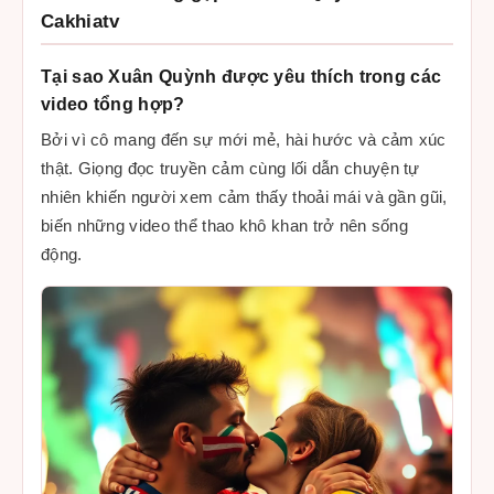
Cakhiatv
Tại sao Xuân Quỳnh được yêu thích trong các
video tổng hợp?
Bởi vì cô mang đến sự mới mẻ, hài hước và cảm xúc
thật. Giọng đọc truyền cảm cùng lối dẫn chuyện tự
nhiên khiến người xem cảm thấy thoải mái và gần gũi,
biến những video thể thao khô khan trở nên sống
động.