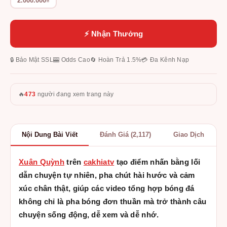
2.000.000₫
⚡ Nhận Thưởng
🔒 Bảo Mật SSL
🎰 Odds Cao
🔄 Hoàn Trả 1.5%
💳 Đa Kênh Nạp
🔥
473
người đang xem trang này
Nội Dung Bài Viết
Đánh Giá (2,117)
Giao Dịch
Xuân Quỳnh
trên
cakhiatv
tạo điểm nhấn bằng lối
dẫn chuyện tự nhiên, pha chút hài hước và cảm
xúc chân thật, giúp các video tổng hợp bóng đá
không chỉ là pha bóng đơn thuần mà trở thành câu
chuyện sống động, dễ xem và dễ nhớ.