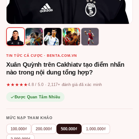
TIN TỨC CÁ CƯỢC · BENTA.COM.VN
Xuân Quỳnh trên Cakhiatv tạo điểm nhấn
nào trong nội dung tổng hợp?
★★★★★
4.8 / 5.0 · 2,117+ đánh giá đã xác minh
Được Quan Tâm Nhiều
MỨC NẠP THAM KHẢO
100.000₫
200.000₫
500.000₫
1.000.000₫