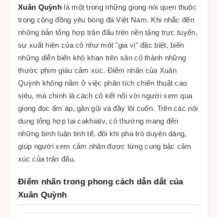
Xuân Quỳnh
là một trong những giọng nói quen thuộc
trong cộng đồng yêu bóng đá Việt Nam. Khi nhắc đến
những bản tổng hợp trận đấu trên nền tảng trực tuyến,
sự xuất hiện của cô như một "gia vị" đặc biệt, biến
những diễn biến khô khan trên sân cỏ thành những
thước phim giàu cảm xúc. Điểm nhấn của Xuân
Quỳnh không nằm ở việc phân tích chiến thuật cao
siêu, mà chính là cách cô kết nối với người xem qua
giọng đọc ấm áp, gần gũi và đầy lôi cuốn. Trên các nội
dung tổng hợp tại cakhiatv, cô thường mang đến
những bình luận tinh tế, đôi khi pha trò duyên dáng,
giúp người xem cảm nhận được từng cung bậc cảm
xúc của trận đấu.
Điểm nhấn trong phong cách dẫn dắt của
Xuân Quỳnh