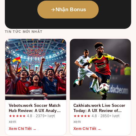
Nhận Bonus
TIN TỨC MỚI NHẤT
Vebotv.work Soccer Match
Cakhiatv.work Live Soccer
Hub Review: A UX Analysis
Today: A UX Review of
of Live Fixtures, Football
What the Advertising Does
★★★★★
4.8 · 2379+ lượt
★★★★★
4.8 · 2850+ lượt
Coverage, and Hidden
Not Tell You
xem
xem
Friction Points
Xem Chi Tiết →
Xem Chi Tiết →