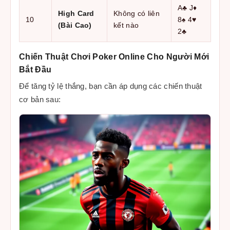
A♣ J♦
High Card
Không có liên
10
8♠ 4♥
(Bài Cao)
kết nào
2♣
Chiến Thuật Chơi Poker Online Cho Người Mới
Bắt Đầu
Để tăng tỷ lệ thắng, bạn cần áp dụng các chiến thuật
cơ bản sau: