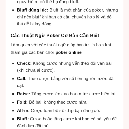
nguy hiểm, có thể họ đang bluff.
Bluff đúng lúc:
Bluff là một phần của poker, nhưng
chỉ nên bluff khi bạn có câu chuyện hợp lý và đối
thủ dễ bị lay động.
Các Thuật Ngữ Poker Cơ Bản Cần Biết
Làm quen với các thuật ngữ giúp bạn tự tin hơn khi
tham gia các bàn chơi
poker online
:
Check:
Không cược nhưng vẫn theo dõi ván bài
(khi chưa ai cược).
Call:
Theo cược bằng với số tiền người trước đã
đặt.
Raise:
Tăng cược lên cao hơn mức cược hiện tại.
Fold:
Bỏ bài, không theo cược nữa.
All-in:
Cược toàn bộ số chip bạn đang có.
Bluff:
Cược hoặc tăng cược khi bạn có bài yếu để
đánh lừa đối thủ.