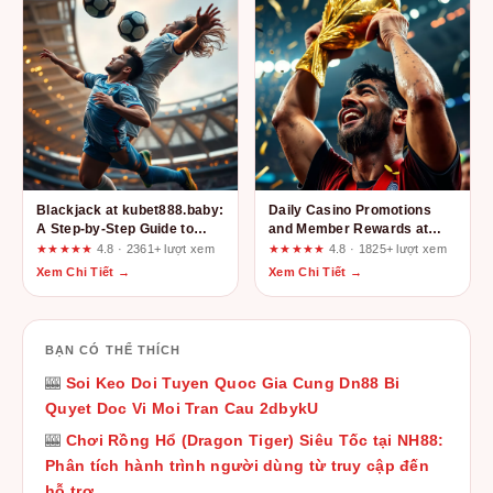
Blackjack at kubet888.baby:
Daily Casino Promotions
A Step-by-Step Guide to
and Member Rewards at
Improving Your Winning
ok88.name: How to Read the
★★★★★
4.8 · 2361+ lượt xem
★★★★★
4.8 · 1825+ lượt xem
Strategy
Real Value Behind the
Xem Chi Tiết →
Xem Chi Tiết →
Offers
BẠN CÓ THỂ THÍCH
🎰
Soi Keo Doi Tuyen Quoc Gia Cung Dn88 Bi
Quyet Doc Vi Moi Tran Cau 2dbykU
🎰
Chơi Rồng Hổ (Dragon Tiger) Siêu Tốc tại NH88:
Phân tích hành trình người dùng từ truy cập đến
hỗ trợ