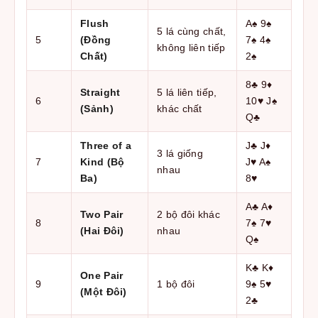
Flush
A♠ 9♠
5 lá cùng chất,
5
(Đồng
7♠ 4♠
không liên tiếp
Chất)
2♠
8♣ 9♦
Straight
5 lá liên tiếp,
6
10♥ J♠
(Sảnh)
khác chất
Q♣
Three of a
J♣ J♦
3 lá giống
7
Kind (Bộ
J♥ A♠
nhau
Ba)
8♥
A♣ A♦
Two Pair
2 bộ đôi khác
8
7♠ 7♥
(Hai Đôi)
nhau
Q♠
K♣ K♦
One Pair
9
1 bộ đôi
9♠ 5♥
(Một Đôi)
2♣