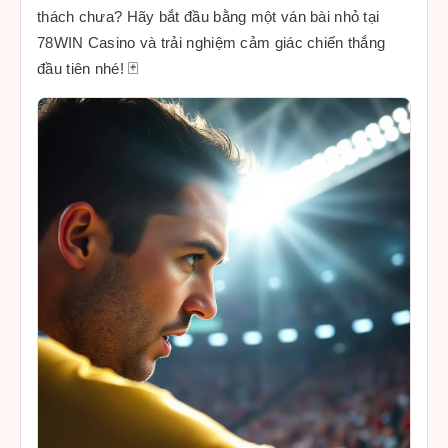
thách chưa? Hãy bắt đầu bằng một ván bài nhỏ tại
78WIN Casino và trải nghiệm cảm giác chiến thắng
đầu tiên nhé! 🃏