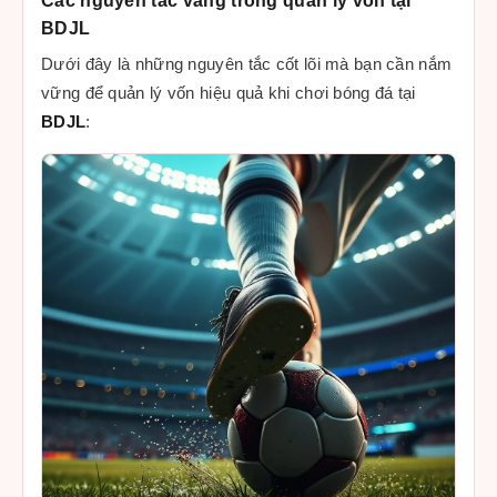
Các nguyên tắc vàng trong quản lý vốn tại
BDJL
Dưới đây là những nguyên tắc cốt lõi mà bạn cần nắm
vững để quản lý vốn hiệu quả khi chơi bóng đá tại
BDJL
: