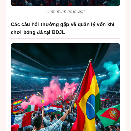
Hình minh hoạ: Bdjl
Các câu hỏi thường gặp về quản lý vốn khi
chơi bóng đá tại BDJL