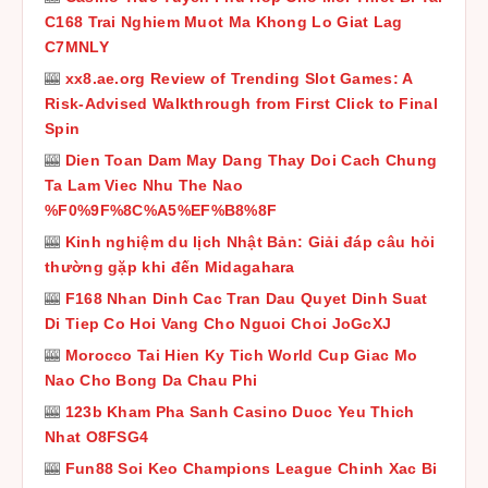
C168 Trai Nghiem Muot Ma Khong Lo Giat Lag
C7MNLY
🎰
xx8.ae.org Review of Trending Slot Games: A
Risk-Advised Walkthrough from First Click to Final
Spin
🎰
Dien Toan Dam May Dang Thay Doi Cach Chung
Ta Lam Viec Nhu The Nao
%F0%9F%8C%A5%EF%B8%8F
🎰
Kinh nghiệm du lịch Nhật Bản: Giải đáp câu hỏi
thường gặp khi đến Midagahara
🎰
F168 Nhan Dinh Cac Tran Dau Quyet Dinh Suat
Di Tiep Co Hoi Vang Cho Nguoi Choi JoGcXJ
🎰
Morocco Tai Hien Ky Tich World Cup Giac Mo
Nao Cho Bong Da Chau Phi
🎰
123b Kham Pha Sanh Casino Duoc Yeu Thich
Nhat O8FSG4
🎰
Fun88 Soi Keo Champions League Chinh Xac Bi