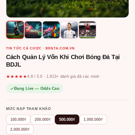
TIN TỨC CÁ CƯỢC · BENTA.COM.VN
Cách Quản Lý Vốn Khi Chơi Bóng Đá Tại
BDJL
★★★★★
4.8 / 5.0 · 1,813+ đánh giá đã xác minh
Đang Live — Odds Cao
MỨC NẠP THAM KHẢO
100.000₫
200.000₫
500.000₫
1.000.000₫
2.000.000₫