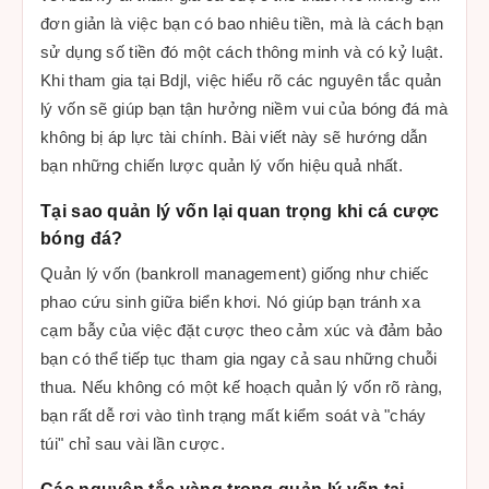
đơn giản là việc bạn có bao nhiêu tiền, mà là cách bạn
sử dụng số tiền đó một cách thông minh và có kỷ luật.
Khi tham gia tại Bdjl, việc hiểu rõ các nguyên tắc quản
lý vốn sẽ giúp bạn tận hưởng niềm vui của bóng đá mà
không bị áp lực tài chính. Bài viết này sẽ hướng dẫn
bạn những chiến lược quản lý vốn hiệu quả nhất.
Tại sao quản lý vốn lại quan trọng khi cá cược
bóng đá?
Quản lý vốn (bankroll management) giống như chiếc
phao cứu sinh giữa biển khơi. Nó giúp bạn tránh xa
cạm bẫy của việc đặt cược theo cảm xúc và đảm bảo
bạn có thể tiếp tục tham gia ngay cả sau những chuỗi
thua. Nếu không có một kế hoạch quản lý vốn rõ ràng,
bạn rất dễ rơi vào tình trạng mất kiểm soát và "cháy
túi" chỉ sau vài lần cược.