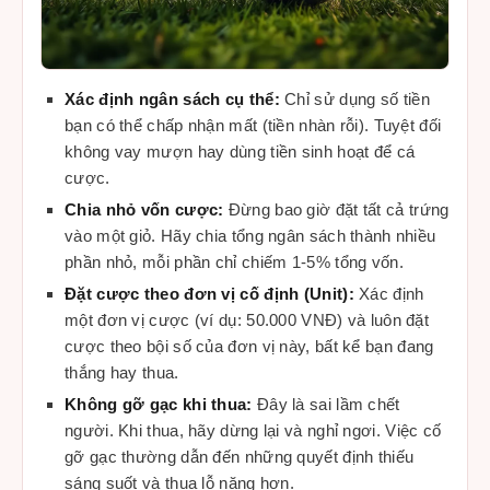
Xác định ngân sách cụ thể:
Chỉ sử dụng số tiền
bạn có thể chấp nhận mất (tiền nhàn rỗi). Tuyệt đối
không vay mượn hay dùng tiền sinh hoạt để cá
cược.
Chia nhỏ vốn cược:
Đừng bao giờ đặt tất cả trứng
vào một giỏ. Hãy chia tổng ngân sách thành nhiều
phần nhỏ, mỗi phần chỉ chiếm 1-5% tổng vốn.
Đặt cược theo đơn vị cố định (Unit):
Xác định
một đơn vị cược (ví dụ: 50.000 VNĐ) và luôn đặt
cược theo bội số của đơn vị này, bất kể bạn đang
thắng hay thua.
Không gỡ gạc khi thua:
Đây là sai lầm chết
người. Khi thua, hãy dừng lại và nghỉ ngơi. Việc cố
gỡ gạc thường dẫn đến những quyết định thiếu
sáng suốt và thua lỗ nặng hơn.