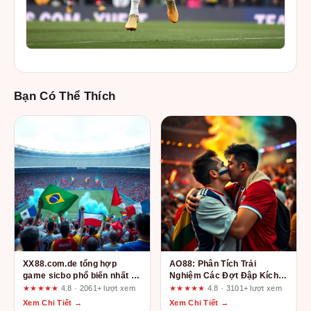
Bạn Có Thể Thích
XX88.com.de tổng hợp
AO88: Phân Tích Trải
game sicbo phổ biến nhất –
Nghiệm Các Đợt Đập Kích
Sân chơi đáng gờm cho dân
Tên Lửa Xuyên Đêm – Ai
★★★★★
4.8 · 2061+ lượt xem
★★★★★
4.8 · 3101+ lượt xem
cược
Nên Và Ai Không?
Xem Chi Tiết →
Xem Chi Tiết →