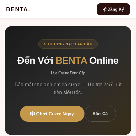
BENTA
.
Đăng Ký
♣ THƯỞNG NẠP LẦN ĐẦU
Đến Với
BENTA
Online
Live Casino Đẳng Cấp
Bảo mật cho anh em cá cược — Hỗ trợ 24/7, rút
tiền siêu tốc.
🎲 Chơi Cược Ngay
Bắn Cá