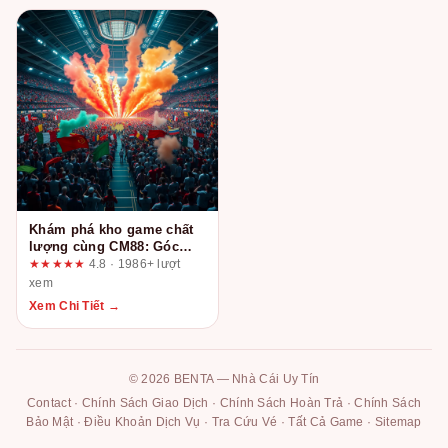
Khám phá kho game chất
lượng cùng CM88: Góc
nhìn UX về trải nghiệm,
★★★★★
4.8 · 1986+ lượt
tốc độ và sự minh bạch
xem
Xem Chi Tiết →
© 2026 BENTA — Nhà Cái Uy Tín
Contact
·
Chính Sách Giao Dịch
·
Chính Sách Hoàn Trả
·
Chính Sách
Bảo Mật
·
Điều Khoản Dịch Vụ
·
Tra Cứu Vé
·
Tất Cả Game
·
Sitemap