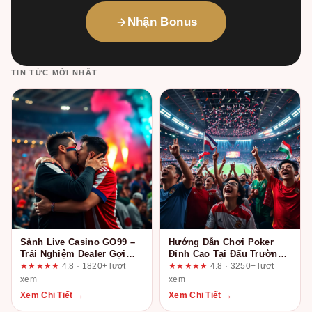
Nhận Bonus
TIN TỨC MỚI NHẤT
Sảnh Live Casino GO99 –
Hướng Dẫn Chơi Poker
Trải Nghiệm Dealer Gợi
Đỉnh Cao Tại Đấu Trường
Cảm Dưới Góc Nhìn UX
Quốc Tế DN88
★★★★★
4.8 · 1820+ lượt
★★★★★
4.8 · 3250+ lượt
xem
xem
Xem Chi Tiết →
Xem Chi Tiết →