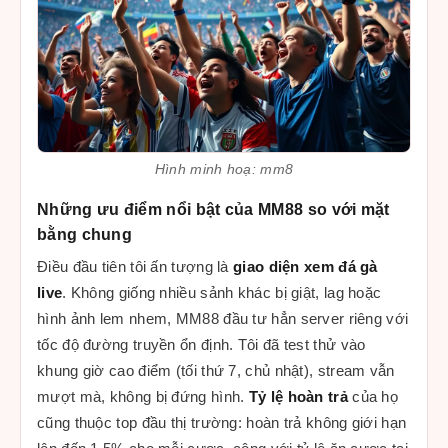
Hình minh hoạ: mm8
Những ưu điểm nổi bật của MM88 so với mặt
bằng chung
Điều đầu tiên tôi ấn tượng là
giao diện xem đá gà
live
. Không giống nhiều sảnh khác bị giật, lag hoặc
hình ảnh lem nhem, MM88 đầu tư hẳn server riêng với
tốc độ đường truyền ổn định. Tôi đã test thử vào
khung giờ cao điểm (tối thứ 7, chủ nhật), stream vẫn
mượt mà, không bị đứng hình.
Tỷ lệ hoàn trả
của họ
cũng thuộc top đầu thị trường: hoàn trả không giới hạn