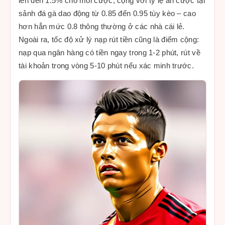
lên đến 1.5% cho mỗi cược, cộng với tỷ lệ ăn cược tại
sảnh đá gà dao động từ 0.85 đến 0.95 tùy kèo – cao
hơn hẳn mức 0.8 thông thường ở các nhà cái lẻ.
Ngoài ra, tốc độ xử lý nạp rút tiền cũng là điểm cộng:
nạp qua ngân hàng có tiền ngay trong 1-2 phút, rút về
tài khoản trong vòng 5-10 phút nếu xác minh trước.