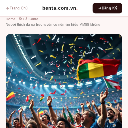
benta.com.vn
.
Trang Chủ
Đăng Ký
Home
›
Tất Cả Game
›
Người thích đá gà trực tuyến có nên tìm hiểu MM88 không