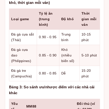
khó, thời gian mỗi ván)
Tỷ lệ ăn
Thời
Loại game
(trung
Độ khó
gian mỗi
bình)
ván
Đá gà cựa sắt
Trung
10-15
0.90 - 0.95
(Thái)
bình
phút
Đá gà cựa
Khó
dao
0.85 - 0.90
(nhiều
5-10 phút
(Philippines)
biến số)
Đá gà tre
15-20
0.80 - 0.85
Dễ
(Campuchia)
phút
Bảng 3: So sánh ưu/nhược điểm với các nhà cái
khác
Yếu
Đối thủ (ví
MM88