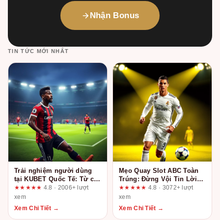
Nhận Bonus
TIN TỨC MỚI NHẤT
Trải nghiệm người dùng
Mẹo Quay Slot ABC Toàn
tại KUBET Quốc Tế: Từ cú
Trúng: Đừng Vội Tin Lời
click đầu tiên đến vòng
Quảng Cáo, Hãy Kiểm Tra
★★★★★
4.8 · 2006+ lượt
★★★★★
4.8 · 3072+ lượt
xoáy hỗ trợ
Bằng 6 Tiêu Chí
xem
xem
Xem Chi Tiết →
Xem Chi Tiết →