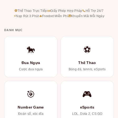
⚽
Thể Thao Trực Tiếp
📜
Giấy Phép Hợp Pháp
📞
Hỗ Trợ 24/7
⚡
Nạp Rút 3 Phút
🔥
Freebet Miễn Phí
🎁
Khuyến Mãi Mỗi Ngày
DANH MỤC
🐎
⚽
Đua Ngựa
Thể Thao
Cược đua ngựa
Bóng đá, tennis, eSports
🎯
🎮
Number Game
eSports
Đoán số, xóc đĩa
LOL, Dota 2, CS:GO