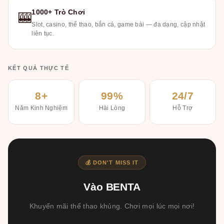
1000+ Trò Chơi
🎰
Slot, casino, thể thao, bắn cá, game bài — đa dạng, cập nhật
liên tục.
KẾT QUẢ THỰC TẾ
8+
99%
24/7
Năm Kinh Nghiệm
Hài Lòng
Hỗ Trợ
💰 DON'T MISS IT
Vào BENTA
Khuyến mãi thể thao khủng. Chơi mọi lúc mọi nơi!